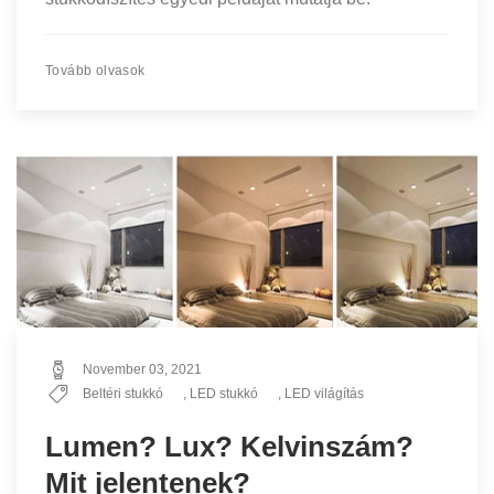
Tovább olvasok
November 03, 2021
Beltéri stukkó
,
LED stukkó
,
LED világítás
Lumen? Lux? Kelvinszám?
Mit jelentenek?