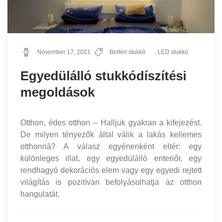
November 17, 2021
Beltéri stukkó
,
LED stukkó
Egyedülálló stukkódíszítési
megoldások
Otthon, édes otthon – Halljuk gyakran a kifejezést.
De milyen tényezők által válik a lakás kellemes
otthonná? A válasz egyénenként eltér: egy
különleges illat, egy egyedülálló enteriőr, egy
rendhagyó dekorációs elem vagy egy egyedi rejtett
világítás is pozitívan befolyásolhatja az otthon
hangulatát.