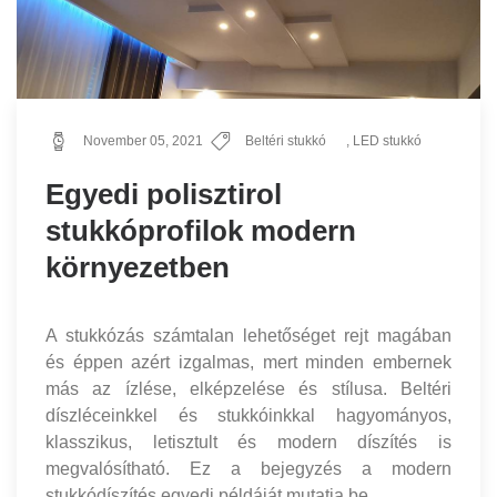
November 05, 2021
Beltéri stukkó
,
LED stukkó
Egyedi polisztirol
stukkóprofilok modern
környezetben
A stukkózás számtalan lehetőséget rejt magában
és éppen azért izgalmas, mert minden embernek
más az ízlése, elképzelése és stílusa. Beltéri
díszléceinkkel és stukkóinkkal hagyományos,
klasszikus, letisztult és modern díszítés is
megvalósítható. Ez a bejegyzés a modern
stukkódíszítés egyedi példáját mutatja be.