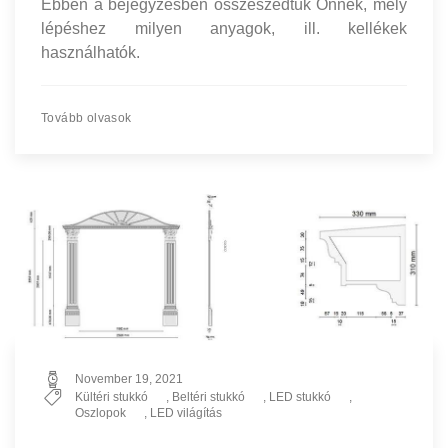
Ebben a bejegyzésben összeszedtük Önnek, mely
lépéshez milyen anyagok, ill. kellékek
használhatók.
Tovább olvasok
November 19, 2021
Kültéri stukkó
,
Beltéri stukkó
,
LED stukkó
,
Oszlopok
,
LED világítás