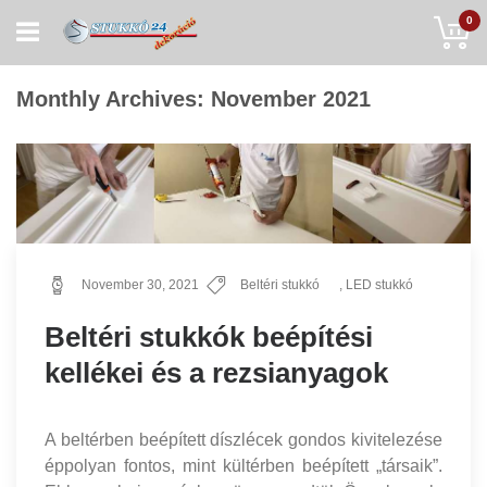
Skip
My
0
to
Content
Monthly Archives: November 2021
November 30, 2021
Beltéri stukkó
,
LED stukkó
Beltéri stukkók beépítési
kellékei és a rezsianyagok
A beltérben beépített díszlécek gondos kivitelezése
éppolyan fontos, mint kültérben beépített „társaik”.