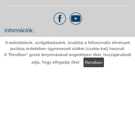
Információk:
A weboldalunk, szolgáltatásaink, továbbá a felhasználói élmények
javítása érdekében úgynevezett sütiket (cookie-kat) használ.
ÁSZF
A "Rendben" gomb lenyomásával engedélyezi őket, hozzájárulását
Adatvédelmi nyilatkozat
adja, hogy elfogadja őket
Rendben
Fizetési módok
Szállítási költségek
Elállási nyilatkozat
Kategóriák:
Kültéri stukkó