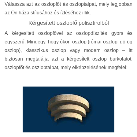
Válassza azt az oszlopfőt és oszloptalpat, mely legjobban
az Ön háza stílusához és ízléséhez illik.
Kérgesített oszlopfő polisztirolból
A kérgesített oszlopfővel az oszlopdíszítés gyors és
egyszerű. Mindegy, hogy ókori oszlop (római oszlop, görög
oszlop), klasszikus oszlop vagy modern oszlop – itt
biztosan megtalálja azt a kérgesített oszlop burkolatot,
oszlopfőt és oszloptalpat, mely elképzelésének megfelel: