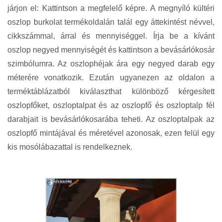
járjon el: Kattintson a megfelelő képre. A megnyíló kültéri
oszlop burkolat termékoldalán talál egy áttekintést névvel,
cikkszámmal, árral és mennyiséggel. Írja be a kívánt
oszlop negyed mennyiségét és kattintson a bevásárlókosár
szimbólumra. Az oszlophéjak ára egy negyed darab egy
méterére vonatkozik. Ezután ugyanezen az oldalon a
terméktáblázatból kiválaszthat különböző kérgesített
oszlopfőket, oszloptalpat és az oszlopfő és oszloptalp fél
darabjait is bevásárlókosarába teheti. Az oszloptalpak az
oszlopfő mintájával és méretével azonosak, ezen felül egy
kis mosólábazattal is rendelkeznek.