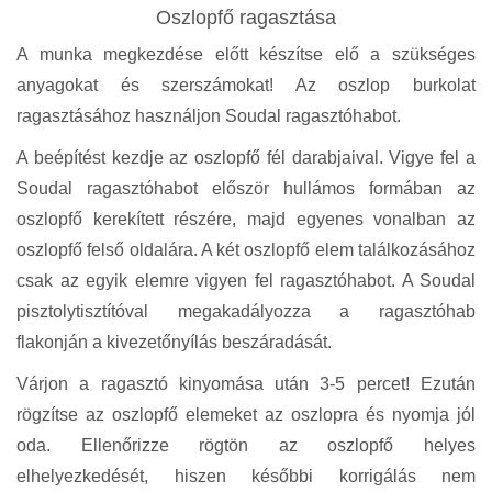
Oszlopfő ragasztása
A munka megkezdése előtt készítse elő a szükséges
anyagokat és szerszámokat! Az oszlop burkolat
ragasztásához használjon Soudal ragasztóhabot.
A beépítést kezdje az oszlopfő fél darabjaival. Vigye fel a
Soudal ragasztóhabot először hullámos formában az
oszlopfő kerekített részére, majd egyenes vonalban az
oszlopfő felső oldalára. A két oszlopfő elem találkozásához
csak az egyik elemre vigyen fel ragasztóhabot. A Soudal
pisztolytisztítóval megakadályozza a ragasztóhab
flakonján a kivezetőnyílás beszáradását.
Várjon a ragasztó kinyomása után 3-5 percet! Ezután
rögzítse az oszlopfő elemeket az oszlopra és nyomja jól
oda. Ellenőrizze rögtön az oszlopfő helyes
elhelyezkedését, hiszen későbbi korrigálás nem