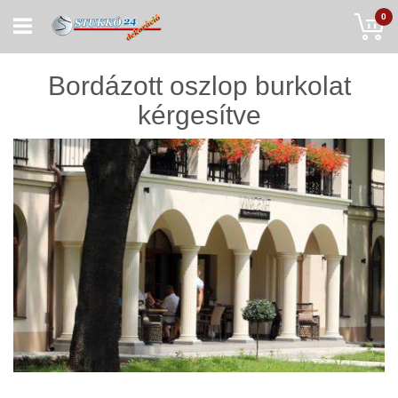
Skip
My
0
to
Content
Bordázott oszlop burkolat
kérgesítve