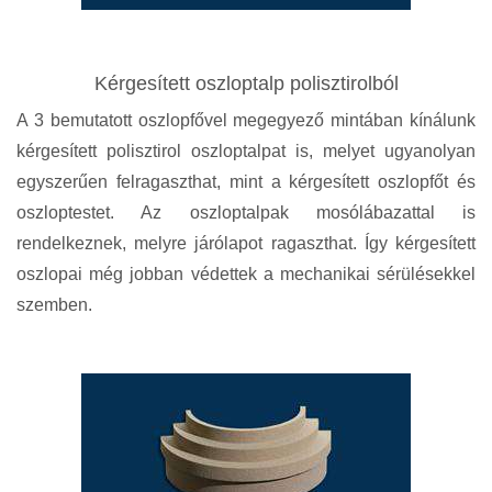
Kérgesített oszloptalp polisztirolból
A 3 bemutatott oszlopfővel megegyező mintában kínálunk
kérgesített polisztirol oszloptalpat is, melyet ugyanolyan
egyszerűen felragaszthat, mint a kérgesített oszlopfőt és
oszloptestet. Az oszloptalpak mosólábazattal is
rendelkeznek, melyre járólapot ragaszthat. Így kérgesített
oszlopai még jobban védettek a mechanikai sérülésekkel
szemben.