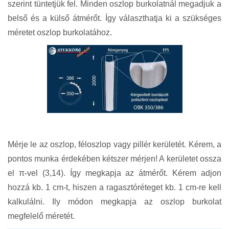
szerint tüntetjük fel. Minden oszlop burkolatnál megadjuk a
belső és a külső átmérőt. Így választhatja ki a szükséges
méretet oszlop burkolatához.
Mérje le az oszlop, féloszlop vagy pillér kerületét. Kérem, a
pontos munka érdekében kétszer mérjen! A kerületet ossza
el π-vel (3,14). Így megkapja az átmérőt. Kérem adjon
hozzá kb. 1 cm-t, hiszen a ragasztóréteget kb. 1 cm-re kell
kalkulálni. Ily módon megkapja az oszlop burkolat
megfelelő méretét.