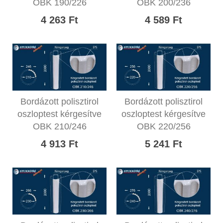
OBK 190/226
OBK 200/236
4 263 Ft
4 589 Ft
Bordázott polisztirol
Bordázott polisztirol
oszloptest kérgesítve
oszloptest kérgesítve
OBK 210/246
OBK 220/256
4 913 Ft
5 241 Ft