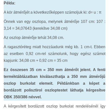
Példa:
A kör átmérőjét a következőképpen számoljuk ki: d= u : π
Önnek van egy oszlopa, melynek átmérője 107 cm: 107 :
3,14 = 34,07643 (kerekítve 34,08 cm)
Az oszlop átmérője tehát 34,08 cm.
A ragasztóréteg miatt hozzáadunk még kb. 1 cm-t. Ebben
az esetben 0,92 cm-rel számolunk, hogy egész számot
kapjunk: 34,08 cm + 0,92 cm = 35 cm
Ez összesen 35 cm = 350 mm átmérőt jelent. A fenti
terméktáblázatban kiválaszthatja a 350 mm átmérőjű
oszlop burkolat elemeit. Példánkban a képet a
bordázott polisztirol oszloptestet láthatja kérgesítve
OBK 350/386 névvel.
A kérgesített bordázott oszlop burkolat rendelésénél így