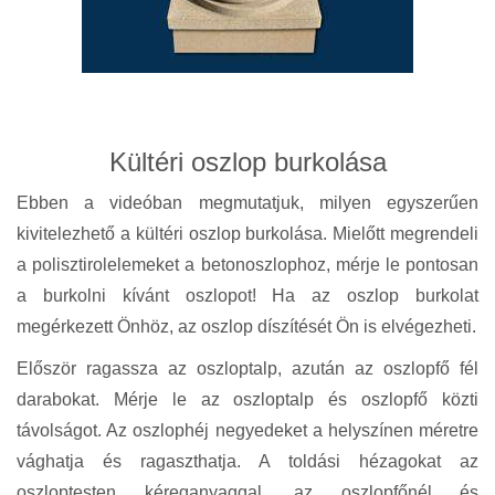
Kültéri oszlop burkolása
Ebben a videóban megmutatjuk, milyen egyszerűen
kivitelezhető a kültéri oszlop burkolása. Mielőtt megrendeli
a polisztirolelemeket a betonoszlophoz, mérje le pontosan
a burkolni kívánt oszlopot! Ha az oszlop burkolat
megérkezett Önhöz, az oszlop díszítését Ön is elvégezheti.
Először ragassza az oszloptalp, azután az oszlopfő fél
darabokat. Mérje le az oszloptalp és oszlopfő közti
távolságot. Az oszlophéj negyedeket a helyszínen méretre
vághatja és ragaszthatja. A toldási hézagokat az
oszloptesten kéreganyaggal, az oszlopfőnél és