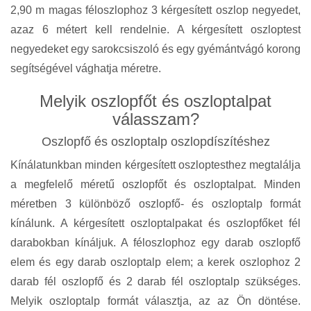
2,90 m magas féloszlophoz 3 kérgesített oszlop negyedet,
azaz 6 métert kell rendelnie. A kérgesített oszloptest
negyedeket egy sarokcsiszoló és egy gyémántvágó korong
segítségével vághatja méretre.
Melyik oszlopfőt és oszloptalpat
válasszam?
Oszlopfő és oszloptalp oszlopdíszítéshez
Kínálatunkban minden kérgesített oszloptesthez megtalálja
a megfelelő méretű oszlopfőt és oszloptalpat. Minden
méretben 3 különböző oszlopfő- és oszloptalp formát
kínálunk. A kérgesített oszloptalpakat és oszlopfőket fél
darabokban kínáljuk. A féloszlophoz egy darab oszlopfő
elem és egy darab oszloptalp elem; a kerek oszlophoz 2
darab fél oszlopfő és 2 darab fél oszloptalp szükséges.
Melyik oszloptalp formát választja, az az Ön döntése.