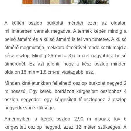
A kültéri oszlop burkolat méretei ezen az oldalon
milliméterben vannak megadva. A termék képén mindig a
belső átmérő és a külső átmérő is fel van tüntetve. A külső
átmérő megmutatja, mekkora átmérővel rendelkezik majd a
kész oszlop. Mindig 36 mm = 3,6 cm-rel nagyobb a belső
átmérőnél. Ez azt jelenti, hogy a kész oszlop minden
oldalon 18 mm = 1,8 cm-rel vastagabb lesz.
Minden kínálatunkban fellelhető oszlop burkolat negyed 2
m hosszú. Egy kerek, bordázott kérgesített oszlophoz 4
oszlop negyedre, egy kérgesített féloszlophoz 2 oszlop
negyedre van szüksége.
Amennyiben a kerek oszlop 2,90 m magas, így 6
kérgesített oszlop negyed, azaz 12 méter szükséges. A