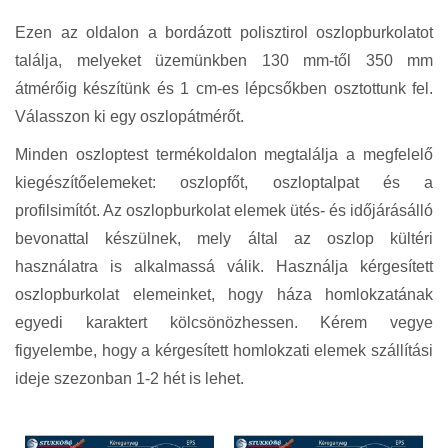
Ezen az oldalon a bordázott polisztirol oszlopburkolatot
találja, melyeket üzemünkben 130 mm-től 350 mm
átmérőig készítünk és 1 cm-es lépcsőkben osztottunk fel.
Válasszon ki egy oszlopátmérőt.
Minden oszloptest termékoldalon megtalálja a megfelelő
kiegészítőelemeket: oszlopfőt, oszloptalpat és a
profilsimítót. Az oszlopburkolat elemek ütés- és időjárásálló
bevonattal készülnek, mely által az oszlop kültéri
használatra is alkalmassá válik. Használja kérgesített
oszlopburkolat elemeinket, hogy háza homlokzatának
egyedi karaktert kölcsönözhessen. Kérem vegye
figyelembe, hogy a kérgesített homlokzati elemek szállítási
ideje szezonban 1-2 hét is lehet.