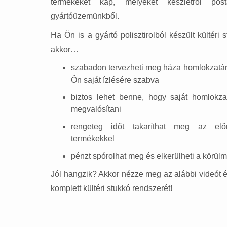
termékeket kap, melyeket készletről pos
gyártóüzemünkből.
Ha Ön is a gyártó polisztirolból készült kültéri 
akkor…
szabadon tervezheti meg háza homlokzatána
Ön saját ízlésére szabva
biztos lehet benne, hogy saját homlokzatd
megvalósítani
rengeteg időt takaríthat meg az előr
termékekkel
pénzt spórolhat meg és elkerülheti a körül
Jól hangzik? Akkor nézze meg az alábbi videót 
komplett kültéri stukkó rendszerét!