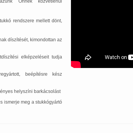
tázunk Önnek közvetlenül
stukkó rendszere mellett dönt,
k díszítését, kimondottan az
íszítési elképzeléseit tudja
egyártott, beépítésre kész
ményes helyszíni barkácsolást
és ismerje meg a stukkógyártó