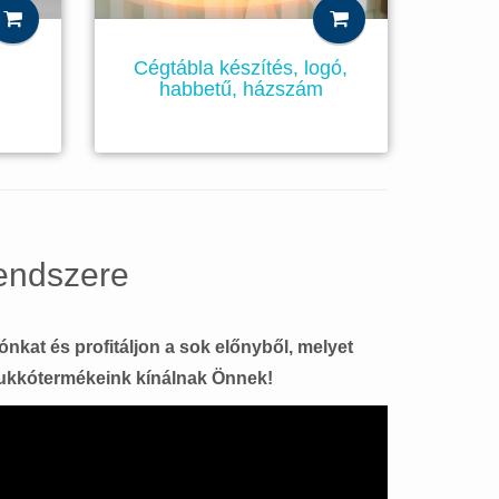
Cégtábla készítés, logó,
habbetű, házszám
rendszere
nkat és profitáljon a sok előnyből, melyet
tukkótermékeink kínálnak Önnek!