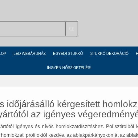
Search
LOP
LED WEBÁRUHÁZ
EGYEDI STUKKÓ
STUKKÓ DEKORÁCIÓ
INGYEN HŐSZIGETELÉS!
s időjárásálló kérgesített homlokz
yártótól az igényes végeredményé
rtótól igényes és nívós homlokzatdíszítéshez. Polisztirolból 
 homlokzati profiloktól kezdve, az ablakpárkányokon át az ablak