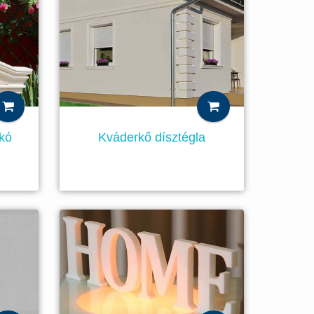
kkó
Kváderkő dísztégla