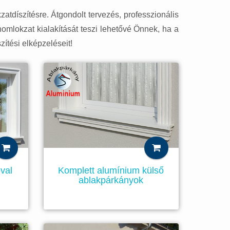
atdíszítésre. Átgondolt tervezés, professzionális
homlokzat kialakítását teszi lehetővé Önnek, ha a
zítési elképzeléseit!
val
Komplett alumínium külső
ablakpárkányok