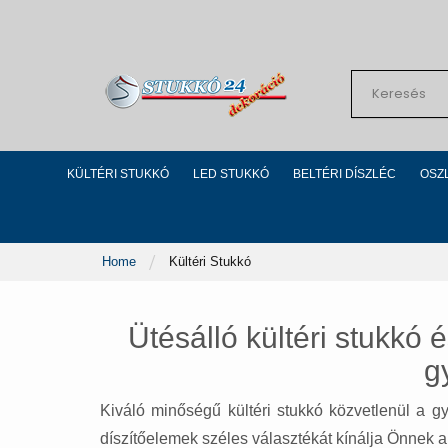
Skip
to
Content
Search
KÜLTÉRI STUKKÓ
LED STUKKÓ
BELTÉRI DÍSZLÉC
OSZ
Home
Kültéri Stukkó
Ütésálló kültéri stukkó é
g
Kiváló minőségű kültéri stukkó közvetlenül a gyá
díszítőelemek széles választékát kínálja Önnek a