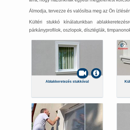
Álmodja, tervezze és valósítsa meg az Ön ízlésén
Kültéri stukkó kínálatunkban ablakkeretezés
párkányprofilok, oszlopok, dísztéglák, timpanono
Ablakkeretezés stukkóval
Kül