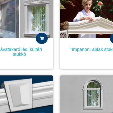
ávatakaró léc, kültéri
Timpanon, ablak stu
stukkó