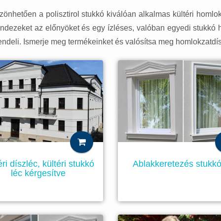
önhetően a polisztirol stukkó kiválóan alkalmas kültéri homlokz
- mindezeket az előnyöket és egy ízléses, valóban egyedi stukkó 
 rendeli. Ismerje meg termékeinket és valósítsa meg homlokzatdís
Ablakkeretezés stukkó
éri díszléc, kültéri stukkó
léc kérgesítve