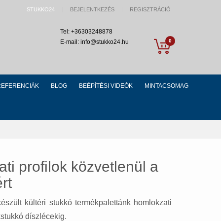
STUKKO24
BEJELENTKEZÉS
REGISZTRÁCIÓ
Tel: +36303248878
My Cart
0
E-mail: info@stukko24.hu
REFERENCIÁK
BLOG
BEÉPÍTÉSI VIDEÓK
MINTACSOMAG
ati profilok közvetlenül a
rt
készült kültéri stukkó termékpalettánk homlokzati
stukkó díszlécekig.