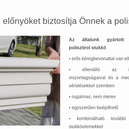
előnyöket biztosítja Önnek a polis
Az általunk gyártott k
polisztirol stukkó
• erős kéregbevonattal van el
• ellenálló az idő
viszontagságaival és a mec
sérülésekkel szemben
• rugalmas, nem merev
• egyszerűen beépíthető
• kombinálható további 
stukkóelemekkel