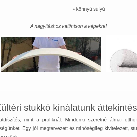
• könnyű súlyú
A nagyításhoz kattintson a képekre!
ültéri stukkó kínálatunk áttekinté
tdíszítés, mint a profiknál. Mindenki szeretné álmai ottho
ségünket. Egy jól megtervezett és minőségileg kivitelezett, st
önözzünk.