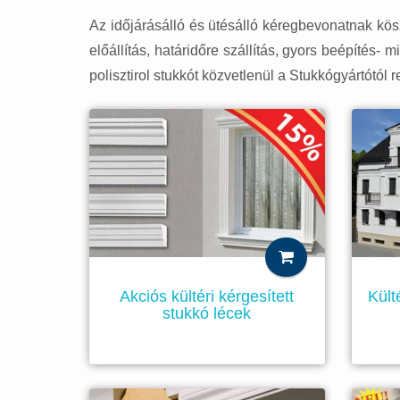
Az időjárásálló és ütésálló kéregbevonatnak kösz
előállítás, határidőre szállítás, gyors beépítés
polisztirol stukkót közvetlenül a Stukkógyártótól
Akciós kültéri kérgesített
Kült
stukkó lécek