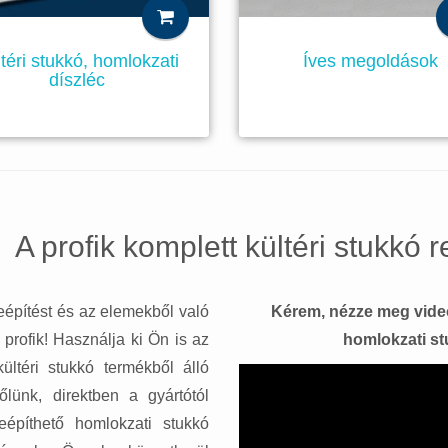
téri stukkó, homlokzati
Íves megoldások
díszléc
A profik komplett kültéri stukkó 
beépítést és az elemekből való
Kérem, nézze meg videó
profik! Használja ki Ön is az
homlokzati s
ltéri stukkó termékből álló
lünk, direktben a gyártótól
beépíthető homlokzati stukkó