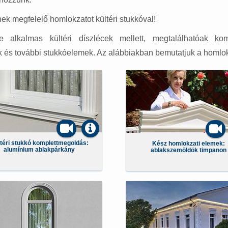
ek megfelelő homlokzatot kültéri stukkóval!
re alkalmas kültéri díszlécek mellett, megtalálhatóak kom
k és további stukkóelemek. Az alábbiakban bemutatjuk a homlokz
téri stukkó komplettmegoldás:
Kész homlokzati elemek:
alumínium ablakpárkány
ablakszemöldök timpanon