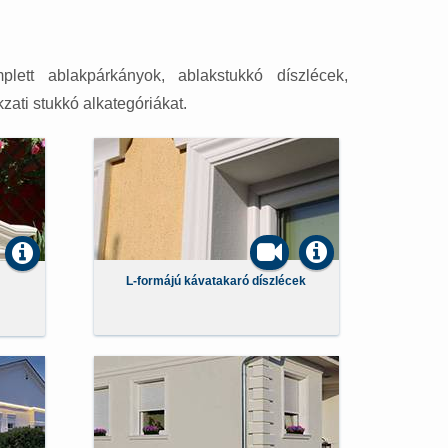
plett ablakpárkányok, ablakstukkó díszlécek,
ati stukkó alkategóriákat.
L-formájú kávatakaró díszlécek