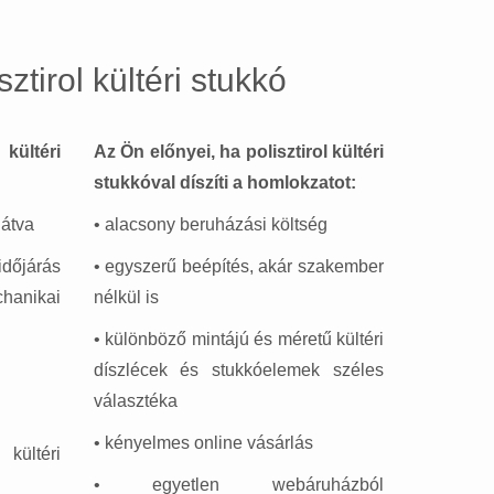
ztirol kültéri stukkó
ültéri
Az Ön előnyei, ha polisztirol kültéri
stukkóval díszíti a homlokzatot:
látva
• alacsony beruházási költség
járás
• egyszerű beépítés, akár szakember
hanikai
nélkül is
• különböző mintájú és méretű kültéri
díszlécek és stukkóelemek széles
választéka
• kényelmes online vásárlás
kültéri
• egyetlen webáruházból