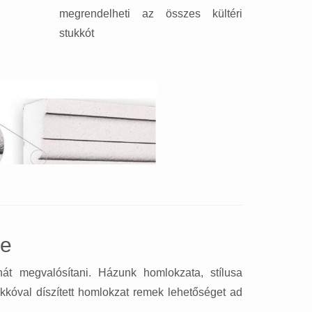
megrendelheti az összes kültéri
stukkót
se
nát megvalósítani. Házunk homlokzata, stílusa
ukkóval díszített homlokzat remek lehetőséget ad