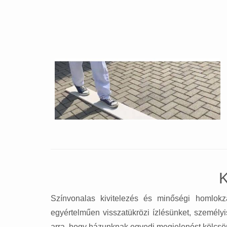
K
Színvonalas kivitelezés és minőségi homlokza
egyértelműen visszatükrözi ízlésünket, személyi
arra, hogy házunknak egyedi megjelenést kölcs