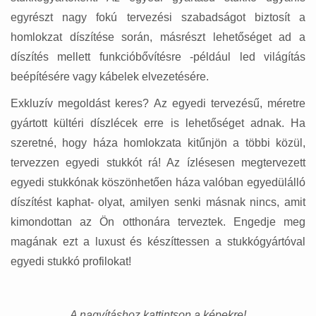
egyrészt nagy fokú tervezési szabadságot biztosít a
homlokzat díszítése során, másrészt lehetőséget ad a
díszítés mellett funkcióbővítésre -például led világítás
beépítésére vagy kábelek elvezetésére.
Exkluzív megoldást keres? Az egyedi tervezésű, méretre
gyártott kültéri díszlécek erre is lehetőséget adnak. Ha
szeretné, hogy háza homlokzata kitűnjön a többi közül,
tervezzen egyedi stukkót rá! Az ízlésesen megtervezett
egyedi stukkónak köszönhetően háza valóban egyedülálló
díszítést kaphat- olyat, amilyen senki másnak nincs, amit
kimondottan az Ön otthonára terveztek. Engedje meg
magának ezt a luxust és készíttessen a stukkógyártóval
egyedi stukkó profilokat!
A nagyításhoz kattintson a képekre!