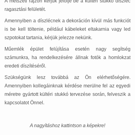
A metszeti rajzon kérjük jelölje be a kültéri stukkó díszléc
ragasztási felületét.
Amennyiben a díszlécnek a dekoráción kívül más funkciót
is be kell töltenie, például kábeleket eltakarnia vagy led
szpotokat tartania, kérjük jelezze nekünk.
Műemlék épület felújítása esetén nagy segítség
számunkra, ha rendelkezésére állnak fotók a homlokzat
eredeti díszítéséről.
Szükségünk lesz továbbá az Ön elérhetőségére.
Amennyiben kollegáinknak kérdése merülne fel az egyedi
méretre gyártott kültéri stukkó tervezése során, felveszik a
kapcsolatot Önnel.
A nagyításhoz kattintson a képekre!