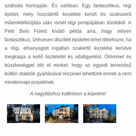
szálloda honlapján. És valóban. Egy fantasztikus, régi
épület, mely hozzáértő kezekbe került és szakszerű
műemlékfelújítás után ismét régi pompájában tündököl. A
Petit Bois Füred kiváló példa arra, hogy milyen
fantasztikus, ízlésesen díszített épületet lehet létrehozni, ha
a régi, elhanyagolt ingatlan szakértő kezekbe kerülve
megkapja a kellő tiszteletet és odafigyelést. Örömmel és
büszkeséggel tölt el minket, hogy az egyedi tervezésű
kültéri stukkók gyártásával részesei lehettünk ennek a nem
mindennapi projektnek.
A nagyításhoz kattintson a képekre!