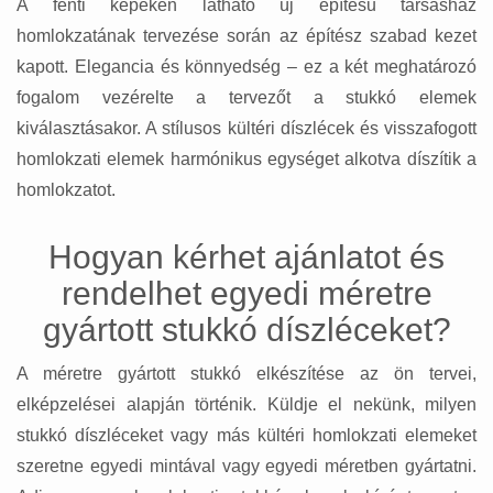
A fenti képeken látható új építésű társasház
homlokzatának tervezése során az építész szabad kezet
kapott. Elegancia és könnyedség – ez a két meghatározó
fogalom vezérelte a tervezőt a stukkó elemek
kiválasztásakor. A stílusos kültéri díszlécek és visszafogott
homlokzati elemek harmónikus egységet alkotva díszítik a
homlokzatot.
Hogyan kérhet ajánlatot és
rendelhet egyedi méretre
gyártott stukkó díszléceket?
A méretre gyártott stukkó elkészítése az ön tervei,
elképzelései alapján történik. Küldje el nekünk, milyen
stukkó díszléceket vagy más kültéri homlokzati elemeket
szeretne egyedi mintával vagy egyedi méretben gyártatni.