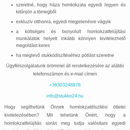
szeretné, hogy háza homlokzata egyedi legyen és
kitűnjön a tömegből
exkluzív otthonra, egyedi megjelenésre vágyik
a költséges és bonyolult homlokzatfelújítási
munkálatok helyett inkább könnyen kivitelezhető
megoldást keres
ha meglevő stukkódíszítéséhez pótlást szeretne
Ügyfélszolgálatunk örömmel áll rendelkezésére az alábbi
telefonszámon és e-mail címen
+36303248878
info@stukko24.hu
Hogy segíthetünk Önnek homlokzatdíszítési ötletei
kivitelezésében? Mit tehetünk Önért, hogy a
homlokzatfelújítás során meg tudja valósítani egyedi