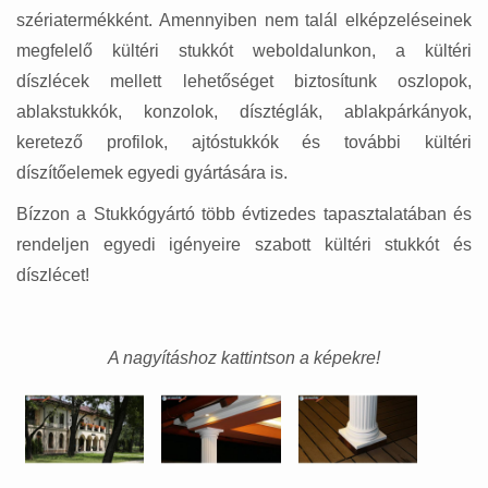
szériatermékként. Amennyiben nem talál elképzeléseinek
megfelelő kültéri stukkót weboldalunkon, a kültéri
díszlécek mellett lehetőséget biztosítunk oszlopok,
ablakstukkók, konzolok, dísztéglák, ablakpárkányok,
keretező profilok, ajtóstukkók és további kültéri
díszítőelemek egyedi gyártására is.
Bízzon a Stukkógyártó több évtizedes tapasztalatában és
rendeljen egyedi igényeire szabott kültéri stukkót és
díszlécet!
A nagyításhoz kattintson a képekre!