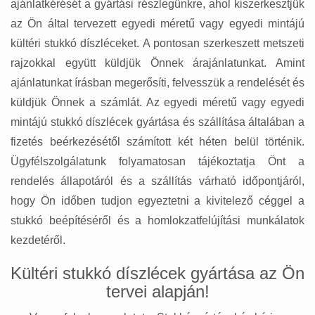
ajánlatkérését a gyártási részlegünkre, ahol kiszerkesztjük
az Ön által tervezett egyedi méretű vagy egyedi mintájú
kültéri stukkó díszléceket. A pontosan szerkeszett metszeti
rajzokkal együtt küldjük Önnek árajánlatunkat. Amint
ajánlatunkat írásban megerősíti, felvesszük a rendelését és
küldjük Önnek a számlát. Az egyedi méretű vagy egyedi
mintájú stukkó díszlécek gyártása és szállítása általában a
fizetés beérkezésétől számított két héten belül történik.
Ügyfélszolgálatunk folyamatosan tájékoztatja Önt a
rendelés állapotáról és a szállítás várható időpontjáról,
hogy Ön időben tudjon egyeztetni a kivitelező céggel a
stukkó beépítéséről és a homlokzatfelújítási munkálatok
kezdetéről.
Kültéri stukkó díszlécek gyártása az Ön
tervei alapján!