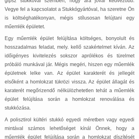
gipsz stukkóval szemben, hogy ára jóval kedvezőbb.
Vegye fel a kapcsolatot a Stukkógyártóval, ha szeretne Ön
is költséghatékonyan, mégis stílusosan felújtani egy
műemlék épületet.
Egy műemlék épület felújítása költséges, bonyolult és
hosszadalmas feladat, mely. kellő szakértelmet kíván. Az
időigényes kivitelezés sokszor aprólékos és türelmet
próbáló munkával jár. Mégis megéri, hiszen egy műemlék
épületnek lelke van. Az épület karakterét és jellegét
elsőként a homlokzat tükrözi vissza. Az épület állagát és
karaterét megőrizendő nélkülözhetetlen tehát a műemlék
épület felújítása során a homlokzat renoválása és
stukkózása.
A polisztirol kültéri stukkó egyedi méretben vagy egyedi
mintával számos lehetőséget kínál Önnek, hogy a
műemlék épület felújítása során a homlokzat díszítését