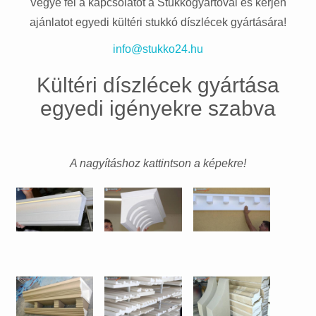
Vegye fel a kapcsolatot a Stukkógyártóval és kérjen
ajánlatot egyedi kültéri stukkó díszlécek gyártására!
info@stukko24.hu
Kültéri díszlécek gyártása
egyedi igényekre szabva
A nagyításhoz kattintson a képekre!