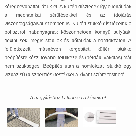
kéregbevonattal látjuk el. A kültéri díszlécek így ellenállóak
a mechanikai sérülésekkel és az időjárás
viszontagságaival szemben is. Kültéri stukkó díszléceink a
polisztirol habanyagnak köszönhetően könnyű súlyúak,
flexibilisek, mégis stabilak és időtállóak a homlokzaton. A
felületkezelt, másnéven kérgesített kültéri stukkó
beépítésre kész, további felülkezelés (például vakolás) már
nem szükséges. Beépítés után a homlokzati stukkó egy
vízbázisú (diszperziós) festékkel a kívánt színre festhető.
A nagyításhoz kattintson a képekre!