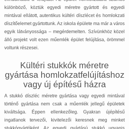
különböző, köztük egyedi méretre gyártott és egyedi
mintával ellátott, autentikus kültéri díszlécet és homlokzati
díszítőelemet gyártottunk. Az iskola épülete ma már a város
egyik látványossága – megérdemelten. Szívünkhöz közel
álló projekt volt ezen műemlék épület felújítása, örömmel
voltunk részesei.
Kültéri stukkók méretre
gyártása homlokzatfelújításhoz
vagy új építésű házra
A stukkó díszléc méretre gyártása vagy egyedi mintával
történő gyártása nem csak a műemlék jellegű épületek
kiváltsága. Éppen ellenkezőleg. Gyakran újépítésű
ingatlanok tervezői, kivitelezői keresnek meg minket
stukkógyártóként. Az egyedi gyártású stukkó ugyanis