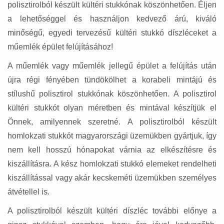
polisztirolból készült kültéri stukkónak köszönhetően. Éljen
a lehetőséggel és használjon kedvező árú, kiváló
minőségű, egyedi tervezésű kültéri stukkó díszléceket a
műemlék épület felújításához!
A műemlék vagy műemlék jellegű épület a felújítás után
újra régi fényében tündökölhet a korabeli mintájú és
stílushű polisztirol stukkónak köszönhetően. A polisztirol
kültéri stukkót olyan méretben és mintával készítjük el
Önnek, amilyennek szeretné. A polisztirolból készült
homlokzati stukkót magyarországi üzemükben gyártjuk, így
nem kell hosszú hónapokat várnia az elkészítésre és
kiszállításra. A kész homlokzati stukkó elemeket rendelheti
kiszállítással vagy akár kecskeméti üzemükben személyes
átvétellel is.
A polisztirolból készült kültéri díszléc további előnye a