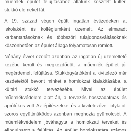
műemlék épület felújításához általunk készített kültéri
stukkó elemeket lát.
A 19. század végén épült ingatlan évtizedeken át
iskolaként és kollégiumként üzemelt. Az elmaradt
karbantartásoknak és többszöri tulajdonosváltásoknak
köszönhetően az épület állaga folyamatosan romlott.
Néhány évvel ezelőtt azonban az ingatlan új üzemeltető
kezébe került és megkezdődött a műemlék épület jól
megérdemelt felújítása. Stukkógyártóként a kivitelező már
kezdetektől bevont minket a homlokzat kialakításába, a
kültéri stukkó tervezésébe. Mivel az épület
műemlékvédelem alatt áll, a tervezés hosszadalmas és
aprólékos volt. Az építészekkel és a kivitelezővel folytatott
szoros együttműködés azonban meghozta gyümölcsét. A
műemlékvédelem jóváhagyta a homlokzati terveket és
elindulhatott a felújítás. Az épület homlokzatára számos