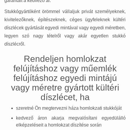
garantált a kedvező ár.
Stukkógyártóként örömmel vállaljuk privát személyeknek,
kivitelezőknek, építészeknek, céges ügyfeleknek kültéri
díszlécek gyártását egyedi mintával vagy egyedi méretben,
legyen szó nagy tételről vagy akár egyetlen stukkó
díszlécről.
Rendeljen homlokzat
felújításhoz vagy műemlék
felújításhoz egyedi mintájú
vagy méretre gyártott kültéri
díszlécet, ha
szeretné Ön megtervezni háza homlokzati stukkóját
kedvező áron akarja megvalósítani egyedülálló
elképzeléseit a homlokzat díszítése során