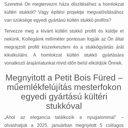
Szeretné Ön megtervezni háza díszítéséhez a homlokzat
kültéri stukkót? Vagy építési projektje megvalósításához
van szüksége egyedi gyártású kültéri stukkó profilra?
Tervezze meg a kívánt kültéri stukkó profilt és küldje el
nekünk. Kollegáink milliméter pontosan fogják az Ön által
megrajzolt profilt kiszerkeszteni és a stukkógyártás árát
kikalkulálni. A homlokzat kültéri stukkó gyártására
vonatkozó árajánlatunkat rövid időn belül elküldjük Önnek.
Megnyitott a Petit Bois Füred –
műemlékfelújítás mesterfokon
egyedi gyártású kültéri
stukkóval
„Ahol az elegancia találkozik a nyugalommal” –
olvashatjuk a 2025. januárban megnyitott 5 csillagos