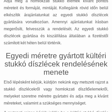
Adja meg a homlokzati stukkó elemek kívánt pontos
méreteit és formáját, mintáját. Kollegáink rövid időn belül
elkészítik árajánlatunkat az egyedi stukkó díszlécek
gyártására vonatkozóan. Amennyi ajánlatunkat írásban
megerősíti, felvesszük a rendelését. Az egyedi stukkó
díszlécek gyártása és kiszállítása általában a fizetéstől
számított két héten belül történik.
Egyedi méretre gyártott kültéri
stukkó díszlécek rendelésének
menete
Első lépésként kérjük, küldjön nekünk egy metszeti rajzot a
stukkó díszlécekről vagy homlokzati díszítőelemekről,
melyeket szeretne méretre gyártatni és adja meg a kívánt
méreteket, valamint a szükséges mennyiséget.