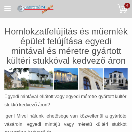
Skip
My
0
to
Content
Homlokzatfelújítás és műemlék
épület felújítása egyedi
mintával és méretre gyártott
kültéri stukkóval kedvező áron
Egyedi mintával ellátott vagy egyedi méretre gyártott kültéri
stukkó kedvező áron?
Igen! Mivel nálunk lehetősége van közvetlenül a gyártótól
vásárolni egyedi mintájú vagy méretű kültéri stukkót,