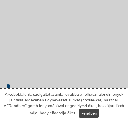
A weboldalunk, szolgáltatásaink, továbbá a felhasználói élmények
Keressen minket telefonon!
javítása érdekében úgynevezett sütiket (cookie-kat) használ.
Tel: +36303248878
A "Rendben" gomb lenyomásával engedélyezi őket, hozzájárulását
adja, hogy elfogadja őket
Rendben