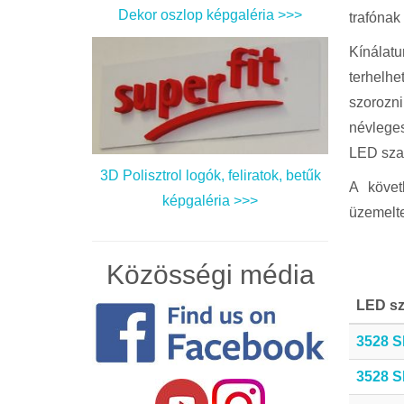
Dekor oszlop képgaléria >>>
trafónak 
Kínálatu
terhelhe
szorozni
névleges
LED sza
3D Polisztrol logók, feliratok, betűk
A követ
képgaléria >>>
üzemelte
Közösségi média
LED sz
3528 S
3528 S