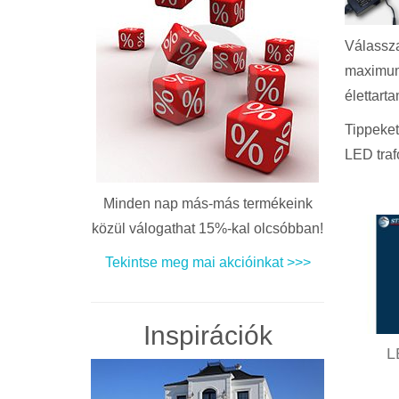
Válassza
maximum
élettart
Tippeket
LED traf
Minden nap más-más termékeink
közül válogathat 15%-kal olcsóbban!
Tekintse meg mai akcióinkat >>>
Inspirációk
L