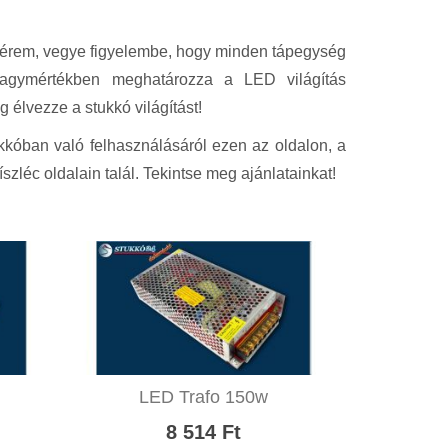
Kérem, vegye figyelembe, hogy minden tápegység
nagymértékben meghatározza a LED világítás
 élvezze a stukkó világítást!
kkóban való felhasználásáról ezen az oldalon, a
szléc oldalain talál. Tekintse meg ajánlatainkat!
LED Trafo 150w
8 514 Ft