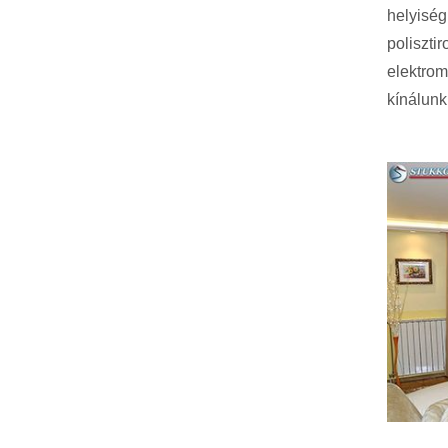
helyiség
polisztir
elektro
kínálunk