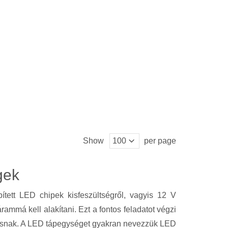
Show
per page
gek
tett LED chipek kisfeszültségről, vagyis 12 V
mmá kell alakítani. Ezt a fontos feladatot végzi
ításnak. A LED tápegységet gyakran nevezzük LED