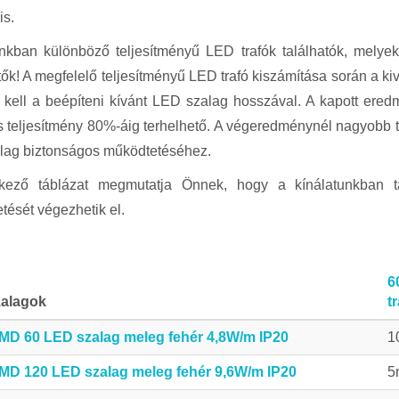
is.
nkban különböző teljesítményű LED trafók találhatók, melyek 
tők! A megfelelő teljesítményű LED trafó kiszámítása során a ki
 kell a beépíteni kívánt LED szalag hosszával. A kapott eredm
 teljesítmény 80%-áig terhelhető. A végeredménynél nagyobb 
lag biztonságos működtetéséhez.
kező táblázat megmutatja Önnek, hogy a kínálatunkban 
tését végezhetik el.
6
alagok
t
MD 60 LED szalag meleg fehér 4,8W/m IP20
1
MD 120 LED szalag meleg fehér 9,6W/m IP20
5