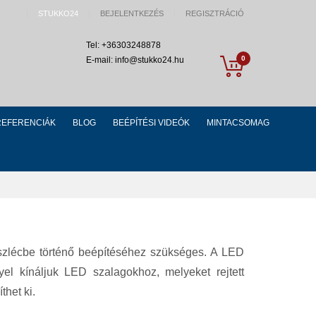
STUKKO24
BEJELENTKEZÉS
REGISZTRÁCIÓ
Tel: +36303248878
My Cart
0
E-mail: info@stukko24.hu
REFERENCIÁK
BLOG
BEÉPÍTÉSI VIDEÓK
MINTACSOMAG
szlécbe történő beépítéséhez szükséges. A LED
nyel kínáljuk LED szalagokhoz, melyeket rejtett
thet ki.