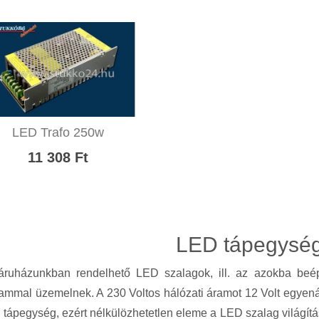
LED Trafo 250w
11 308 Ft
LED tápegysé
ruházunkban rendelhető LED szalagok, ill. az azokba beépí
mmal üzemelnek. A 230 Voltos hálózati áramot 12 Volt egyenára
 tápegység, ezért nélkülözhetetlen eleme a LED szalag világ