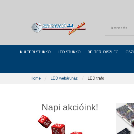
Skip
to
Content
Search
KÜLTÉRI STUKKÓ
LED STUKKÓ
BELTÉRI DÍSZLÉC
OSZ
Home
LED webáruház
LED trafo
Napi akcióink!