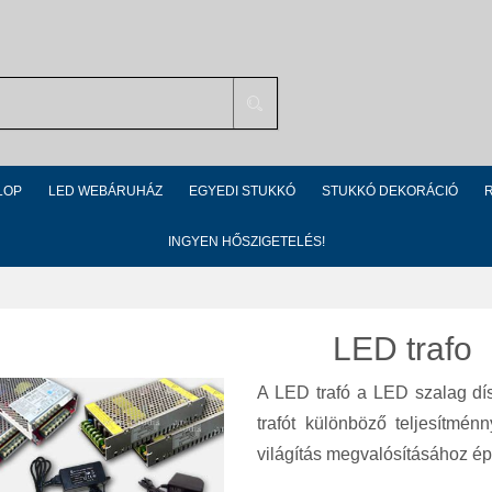
Search
LOP
LED WEBÁRUHÁZ
EGYEDI STUKKÓ
STUKKÓ DEKORÁCIÓ
INGYEN HŐSZIGETELÉS!
LED trafo
A LED trafó a LED szalag dí
trafót különböző teljesítmén
világítás megvalósításához épí