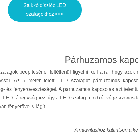
Stukkó díszléc LED
szalagokhoz >>>
Párhuzamos kapc
alagok beépítésénél feltétlenül figyelni kell arra, hogy az
ással. Az 5 méter feletti LED szalagot párhuzamos kapcso
ég- és fényerőveszteséget. A párhuzamos kapcsolás azt jelenti
i a LED tápegységhez, így a LED szalag mindkét vége azonos 
an fényerővel világít.
A nagyításhoz kattintson a k