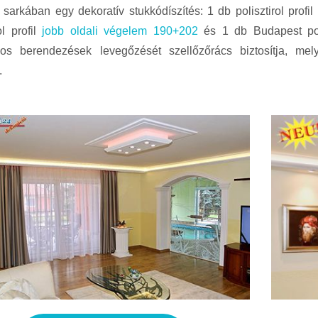
 sarkában egy dekoratív stukkódíszítés: 1 db polisztirol profil
ol profil
jobb oldali végelem 190+202
és 1 db Budapest poli
mos berendezések levegőzését szellőzőrács biztosítja, mel
.