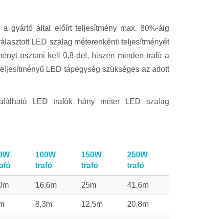
a gyártó által előírt teljesítmény max. 80%-áig
választott LED szalag méterenkénti teljesítményét
ényt osztani kell 0,8-del, hiszen minden trafó a
teljesítményű LED tápegység szükséges az adott
található LED trafók hány méter LED szalag
0W
100W
150W
250W
rafó
trafó
trafó
trafó
0m
16,6m
25m
41,6m
m
8,3m
12,5m
20,8m