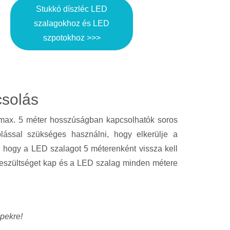
Stukkó díszléc LED
szalagokhoz és LED
szpotokhoz >>>
solás
ok max. 5 méter hosszúságban kapcsolhatók soros
lással szükséges használni, hogy elkerülje a
, hogy a LED szalagot 5 méterenként vissza kell
feszültséget kap és a LED szalag minden métere
épekre!