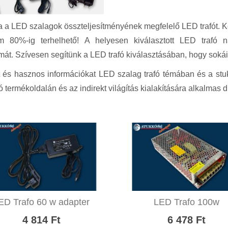
 a LED szalagok összteljesítményének megfelelő LED trafót. 
 80%-ig terhelhető! A helyesen kiválasztott LED trafó 
amát. Szívesen segítünk a LED trafó kiválasztásában, hogy sokáig
 és hasznos információkat LED szalag trafó témában és a stu
ó termékoldalán és az indirekt világítás kialakítására alkalmas dí
ED Trafo 60 w adapter
LED Trafo 100w
4 814 Ft
6 478 Ft