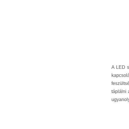
A LED sz
kapcsol
feszülts
tápláln
ugyanoly