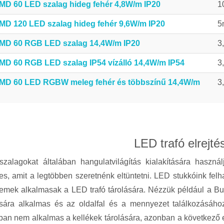
MD 60 LED szalag hideg fehér 4,8W/m IP20
1
MD 120 LED szalag hideg fehér 9,6W/m IP20
5
MD 60 RGB LED szalag 14,4W/m IP20
3
MD 60 RGB LED szalag IP54 vízálló 14,4W/m IP54
3
MD 60 LED RGBW meleg fehér és többszínű 14,4W/m
3
LED trafó elrejté
zalagokat általában hangulatvilágítás kialakítására használ
s, amit a legtöbben szeretnénk eltüntetni. LED stukkóink felh
emek alkalmasak a LED trafó tárolására. Nézzük például a Buda
tására alkalmas és az oldalfal és a mennyezet találkozásáh
n nem alkalmas a kellékek tárolására, azonban a következő e