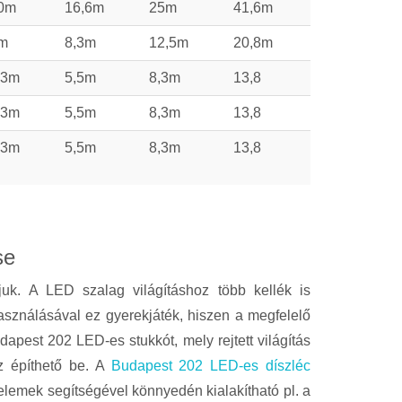
0m
16,6m
25m
41,6m
m
8,3m
12,5m
20,8m
,3m
5,5m
8,3m
13,8
,3m
5,5m
8,3m
13,8
,3m
5,5m
8,3m
13,8
se
juk. A LED szalag világításhoz több kellék is
asználásával ez gyerekjáték, hiszen a megfelelő
pest 202 LED-es stukkót, mely rejtett világítás
oz építhető be. A
Budapest 202 LED-es díszléc
lemek segítségével könnyedén kialakítható pl. a