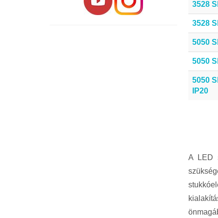
3528 S
3528 S
5050 S
5050 S
5050 S
IP20
A LED s
szüksége
stukkóel
kialakí
önmagába