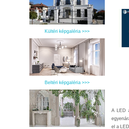
Kültéri képgaléria >>>
Beltéri képgaléria >>>
A LED á
egyenára
el a LED