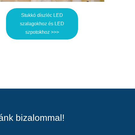
Stukkó díszléc LED
szalagokhoz és LED
szpotokhoz >>>
zánk bizalommal!