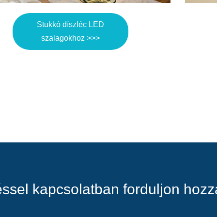
Stukkó díszléc LED
szalagokhoz >>>
ssel kapcsolatban forduljon hoz