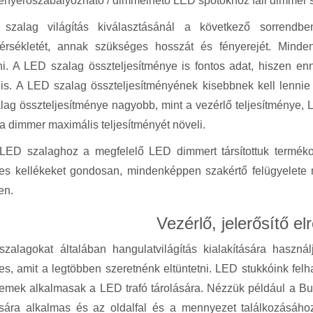
fényerőszabályozható / dimmelhető LED spotokhoz fali dimmer 
zalag világítás kiválasztásánál a következő sorrendb
érsékletét, annak szükséges hosszát és fényerejét. Min
i. A LED szalag összteljesítménye is fontos adat, hiszen enn
t is. A LED szalag összteljesítményének kisebbnek kell lenn
ag összteljesítménye nagyobb, mint a vezérlő teljesítménye, L
a dimmer maximális teljesítményét növeli.
LED szalaghoz a megfelelő LED dimmert társítottuk terméko
es kellékeket gondosan, mindenképpen szakértő felügyelete m
en.
Vezérlő, jelerősítő el
zalagokat általában hangulatvilágítás kialakítására használ
s, amit a legtöbben szeretnénk eltüntetni. LED stukkóink felh
emek alkalmasak a LED trafó tárolására. Nézzük például a Buda
tására alkalmas és az oldalfal és a mennyezet találkozásáh