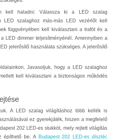
szükséges.
en kell haladni: Válassza ki a LED szalag
den LED szalaghoz más-más LED vezérlőt kell
ek függvényében kell kiválasztani a trafót és a
ie a LED dimmer teljesítményénél. Amennyiben a
ED jelerősítő használata szükséges. A jelerősítő
ldalainkon. Javasoljuk, hogy a LED szalaghoz
ellett kell kiválasztani a biztonságos működés
rejtése
juk. A LED szalag világításhoz több kellék is
asználásával ez gyerekjáték, hiszen a megfelelő
pest 202 LED-es stukkót, mely rejtett világítás
oz építhető be. A
Budapest 202 LED-es díszléc