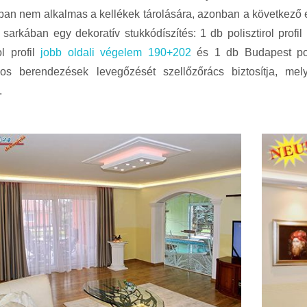
n nem alkalmas a kellékek tárolására, azonban a következő e
 sarkában egy dekoratív stukkódíszítés: 1 db polisztirol profil
ol profil
jobb oldali végelem 190+202
és 1 db Budapest poli
mos berendezések levegőzését szellőzőrács biztosítja, mel
.