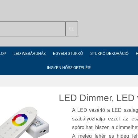
Search
LOP
LED WEBÁRUHÁZ
EGYEDI STUKKÓ
STUKKÓ DEKORÁCIÓ
INGYEN HŐSZIGETELÉS!
LED Dimmer, LED 
A LED vezérlő a LED szalag 
szabályozhatja ezzel az esz
spórolhat, hiszen a dimmelhető
A meleg fehér és hideg fe