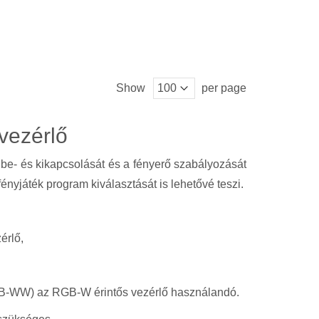
Show
per page
vezérlő
be- és kikapcsolását és a fényerő szabályozását
ényjáték program kiválasztását is lehetővé teszi.
érlő,
GB-WW) az RGB-W érintős vezérlő használandó.