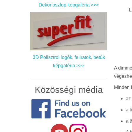
Dekor oszlop képgaléria >>>
L
3D Polisztrol logók, feliratok, betűk
képgaléria >>>
A dimmer
végezhet
Minden 
Közösségi média
az
a 
a 