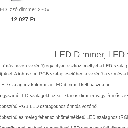
ED ízzó dimmer 230V
12 027 Ft
LED Dimmer, LED 
 (más néven vezérlő) egy olyan eszköz, mellyel a LED szalag 
jük el. A többszínű RGB szalag esetében a vezérlő a szín és a f
LED szalaghoz különböző LED dimmert kell használni:
 egyszínű LED szalagokhoz kulcstartós dimmer vagy érintős vez
többszínű RGB LED szalagokhoz érintős vezérlő,
többszínű és meleg fehér színhőmérsékletű LED szalaghoz (R