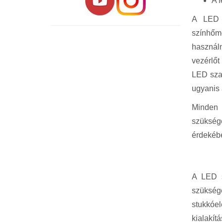
A 
A LED s
színhőm
használn
vezérlő
LED szal
ugyanis 
Minden 
szükség
érdekéb
A LED s
szüksége
stukkóel
kialakí