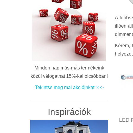
A többsz
illően á
dimmer a
Kérem, 
helyezés
Minden nap más-más termékeink
közül válogathat 15%-kal olcsóbban!
Tekintse meg mai akcióinkat >>>
Inspirációk
LED R