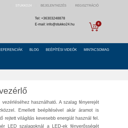
STUKKO24
BEJELENTKEZÉS
REGISZTRÁCIÓ
Tel: +36303248878
My Cart
0
E-mail: info@stukko24.hu
REFERENCIÁK
BLOG
BEÉPÍTÉSI VIDEÓK
MINTACSOMAG
vezérlő
vezérléséhez használható. A szalag fényerejét
közzel. Emellett beépítésével akár áramot is
 rejtett világítás kevesebb energiát használ fel.
hér LED szalagoknál a LED-ek fényerősségét