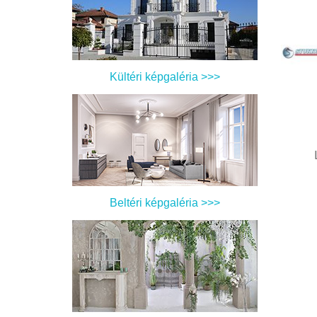
Kültéri képgaléria >>>
Beltéri képgaléria >>>