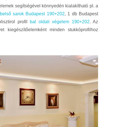
lemek segítségével könnyedén kialakítható pl. a
belső sarok Budapest 190+202
, 1 db Budapest
sztirol profil
bal oldali végelem 190+202
. Az
yet kiegészítőelemként minden stukkóprofilhoz