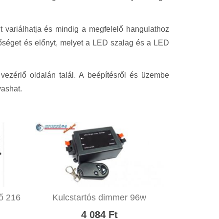
t variálhatja és mindig a megfelelő hangulathoz
tőséget és előnyt, melyet a LED szalag és a LED
ezérlő oldalán talál. A beépítésről és üzembe
vashat.
ő 216
Kulcstartós dimmer 96w
4 084 Ft