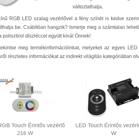
változtathatja.
ínű RGB LED szalag vezérlővel a fény színét is kedve szerin
llíthatja be. Csábítóan hangzik? Ismerje meg a számtalan lehe
 polisztirol díszléccel együtt kínál Önnek!
tekintse meg termékinformációinkat, melyeket az egyes LED v
ről részletes információkat az indirekt világítás kategóriában ol
GB Touch Érintős vezérlő
LED Touch Érintős vezérl
216 W
W