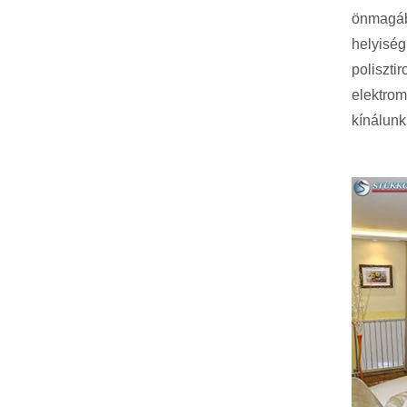
önmagába
helyiség
polisztir
elektro
kínálunk