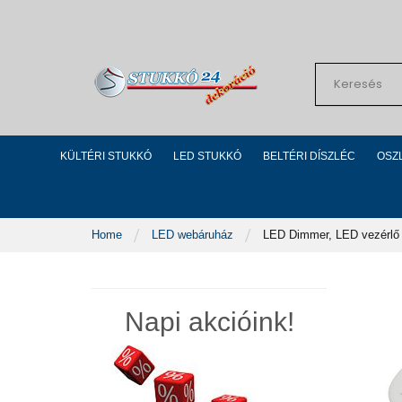
Skip
to
Content
Search
KÜLTÉRI STUKKÓ
LED STUKKÓ
BELTÉRI DÍSZLÉC
OSZ
Home
LED webáruház
LED Dimmer, LED vezérlő
Napi akcióink!