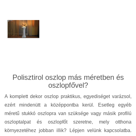
Polisztirol oszlop más méretben és
oszlopfővel?
A komplett dekor oszlop praktikus, egyediséget varázsol,
ezért mindenütt a középpontba kerül. Esetleg egyéb
méretű stukkó oszlopra van szüksége vagy másik profilú
oszloptalpat és oszlopfőt szeretne, mely otthona
környezetéhez jobban illik? Lépjen velünk kapcsolatba.