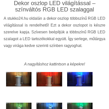
Dekor oszlop LED világítással –
színváltós RGB LED szalaggal
A stukko24.hu oldalán a dekor oszlop többszínű RGB LED
világítással is rendelhető! Ezt a dekor oszlopot is készre
szerelve kapja. Szívesen beépítjük a többszínű RGB LED
szalagot a LED tartozékokkal együtt. Így serlege, műtárgya
vagy virága kedve szerinti színben ragyoghat.
A nagyításhoz kattintson a képekre!