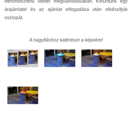
otthondíszítési ötletei megvalósításában. Készítünk egy
árajánlatot és az ajánlat elfogadása után elkészítjük
oszlopát.
A nagyításhoz kattintson a képekre!