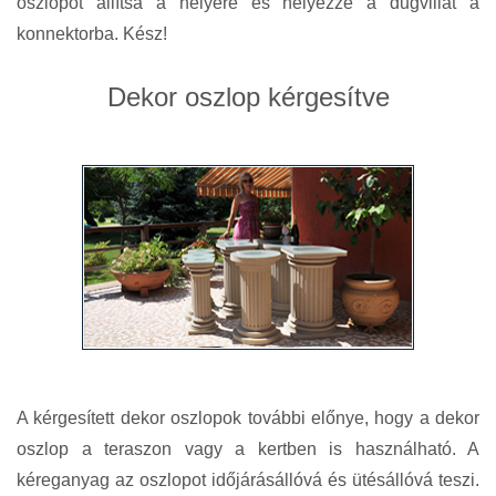
oszlopot állítsa a helyére és helyezze a dugvillát a
konnektorba. Kész!
Dekor oszlop kérgesítve
A kérgesített dekor oszlopok további előnye, hogy a dekor
oszlop a teraszon vagy a kertben is használható. A
kéreganyag az oszlopot időjárásállóvá és ütésállóvá teszi.