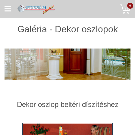
Skip
My
0
to
Content
Galéria - Dekor oszlopok
Dekor oszlop beltéri díszítéshez