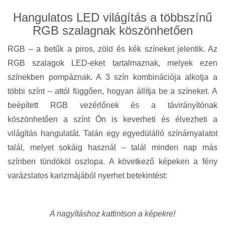
Hangulatos LED világítás a többszínű
RGB szalagnak köszönhetően
RGB – a betűk a piros, zöld és kék színeket jelentik. Az
RGB szalagok LED-eket tartalmaznak, melyek ezen
színekben pompáznak. A 3 szín kombinációja alkotja a
többi színt – attól függően, hogyan állítja be a színeket. A
beépített RGB vezérlőnek és a távirányítónak
köszönhetően a színt Ön is keverheti és élvezheti a
világítás hangulatát. Talán egy egyedülálló színárnyalatot
talál, melyet sokáig használ – talál minden nap más
színben tündököl oszlopa. A következő képeken a fény
varázslatos karizmájából nyerhet betekintést:
A nagyításhoz kattintson a képekre!