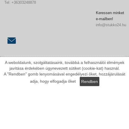
Tel: +36303248878
Keressen minket
e-mailben!
info@stukko24.hu
A weboldalunk, szolgáltatásaink, továbbá a felhasználói élmények
javítása érdekében úgynevezett sütiket (cookie-kat) használ.
A "Rendben" gomb lenyomásával engedélyezi őket, hozzájárulását
Információk:
adja, hogy elfogadja őket
Rendben
ÁSZF
Adatvédelmi nyilatkozat
Fizetési módok
Szállítási költségek