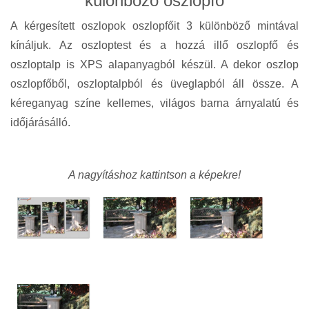
különböző oszlopfő
A kérgesített oszlopok oszlopfőit 3 különböző mintával
kínáljuk. Az oszloptest és a hozzá illő oszlopfő és
oszloptalp is XPS alapanyagból készül. A dekor oszlop
oszlopfőből, oszloptalpból és üveglapból áll össze. A
kéreganyag színe kellemes, világos barna árnyalatú és
időjárásálló.
A nagyításhoz kattintson a képekre!