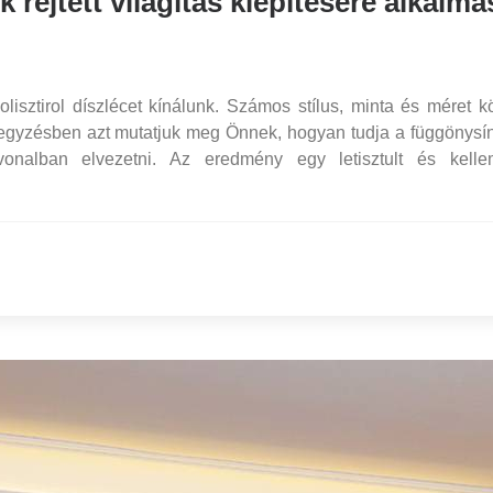
ejtett világítás kiépítésére alkalma
 polisztirol díszlécet kínálunk. Számos stílus, minta és méret k
egyzésben azt mutatjuk meg Önnek, hogyan tudja a függönysí
vonalban elvezetni. Az eredmény egy letisztult és kell