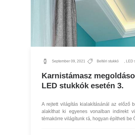
September 09, 2021
Beltéri stukkó
,
LED 
Karnistámasz megoldások r
LED stukkók esetén 3.
A rejtett világítás kialakításánál az előző
alakíthat ki egyenes vonalban indirekt vi
témakörre világítunk rá, hogyan építheti be 