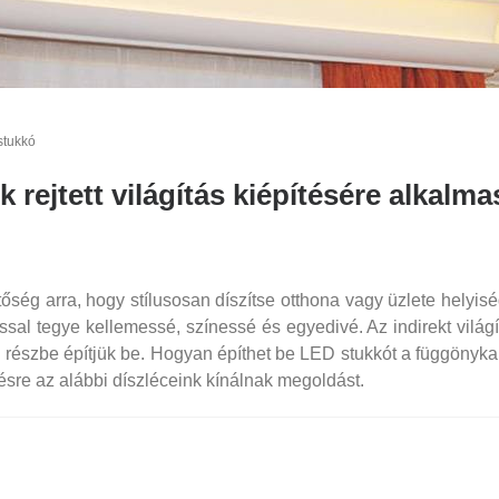
stukkó
ejtett világítás kiépítésére alkalma
tőség arra, hogy stílusosan díszítse otthona vagy üzlete helyisé
sal tegye kellemessé, színessé és egyedivé. Az indirekt világí
i részbe építjük be. Hogyan építhet be LED stukkót a függönyka
ésre az alábbi díszléceink kínálnak megoldást.