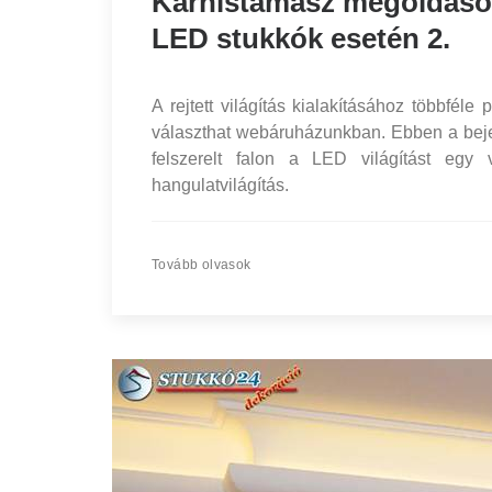
Karnistámasz megoldások r
LED stukkók esetén 2.
A rejtett világítás kialakításához többféle
választhat webáruházunkban. Ebben a bej
felszerelt falon a LED világítást egy 
hangulatvilágítás.
Tovább olvasok