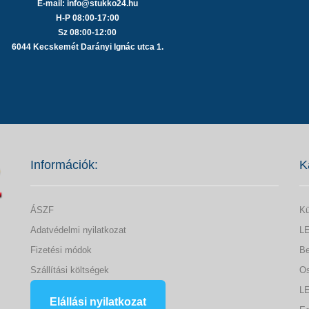
E-mail: info@stukko24.hu
H-P 08:00-17:00
Sz 08:00-12:00
6044 Kecskemét Darányi Ignác utca 1.
Információk:
K
ÁSZF
Kü
Adatvédelmi nyilatkozat
LE
Fizetési módok
Be
Szállítási költségek
Os
LE
Elállási nyilatkozat