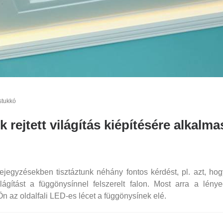
stukkó
ejtett világítás kiépítésére alkalma
 bejegyzésekben tisztáztunk néhány fontos kérdést, pl. azt, ho
lágítást a függönysínnel felszerelt falon. Most arra a lény
Ön az oldalfali LED-es lécet a függönysínek elé.