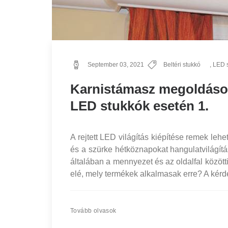
September 03, 2021
Beltéri stukkó
,
LED 
Karnistámasz megoldások r
LED stukkók esetén 1.
A rejtett LED világítás kiépítése remek lehe
és a szürke hétköznapokat hangulatvilágítás
általában a mennyezet és az oldalfal között
elé, mely termékek alkalmasak erre? A kérd
Tovább olvasok