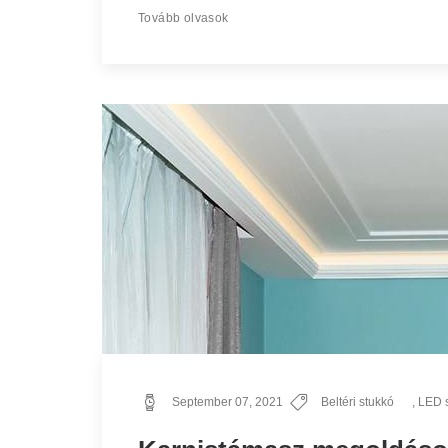
Tovább olvasok
September 07, 2021
Beltéri stukkó
,
LED 