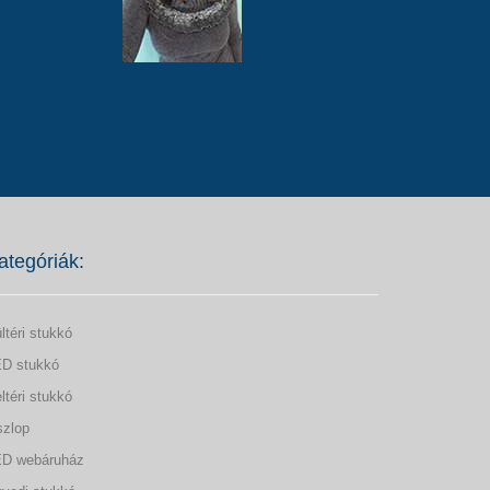
ategóriák:
ltéri stukkó
D stukkó
ltéri stukkó
zlop
D webáruház