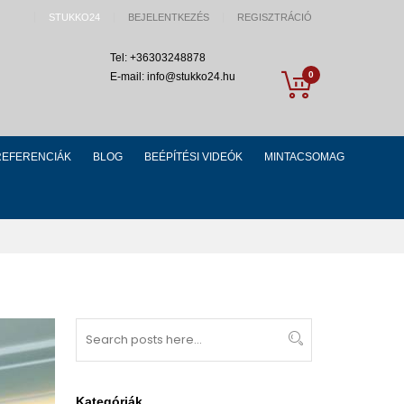
STUKKO24
BEJELENTKEZÉS
REGISZTRÁCIÓ
Tel: +36303248878
My Cart
0
E-mail: info@stukko24.hu
REFERENCIÁK
BLOG
BEÉPÍTÉSI VIDEÓK
MINTACSOMAG
Search
Search
Kategóriák