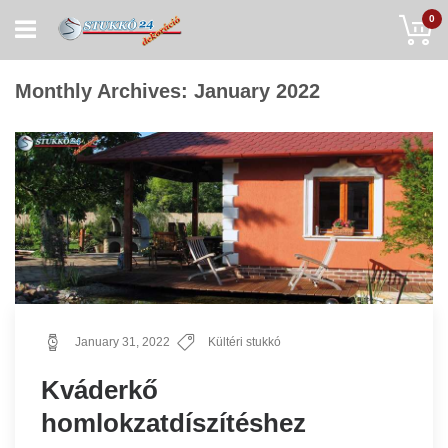
Skip
My
0
to
Content
Monthly Archives: January 2022
January 31, 2022
Kültéri stukkó
Kváderkő
homlokzatdíszítéshez