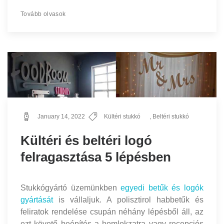
Tovább olvasok
January 14, 2022
Kültéri stukkó
,
Beltéri stukkó
Kültéri és beltéri logó
felragasztása 5 lépésben
Stukkógyártó üzemünkben
egyedi betűk és logók
gyártását
is vállaljuk. A polisztirol habbetűk és
feliratok rendelése csupán néhány lépésből áll, az
ezt követő beépítés a homlokzatra vagy recepciós