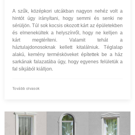
A szűk, középkori utcákban nagyon nehéz volt a
hintót úgy irányítani, hogy semmi és senki ne
sérüljön. Túl sok kocsis okozott kárt az épületekben
és elmenekültek a helyszínről, hogy ne kelljen a
kárt megtéríteni. Valamit tehát a
háztulajdonosoknak kellett kitalálniuk. Téglalap
alakú, kemény termésköveket építettek be a ház
sarkának falazatába úgy, hogy egyenes felületük a
fal síkjából kiálljon.
Tovább olvasok