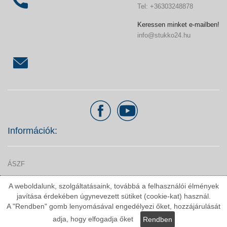
Tel: +36303248878
Keressen minket e-mailben!
info@stukko24.hu
Információk:
ÁSZF
Adatvédelmi nyilatkozat
A weboldalunk, szolgáltatásaink, továbbá a felhasználói élmények
Fizetési módok
javítása érdekében úgynevezett sütiket (cookie-kat) használ.
A "Rendben" gomb lenyomásával engedélyezi őket, hozzájárulását
Szállítási költségek
adja, hogy elfogadja őket
Rendben