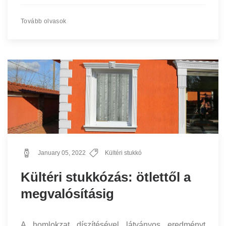
Tovább olvasok
January 05, 2022
Kültéri stukkó
Kültéri stukkózás: ötlettől a
megvalósításig
A homlokzat díszítésével látványos eredményt