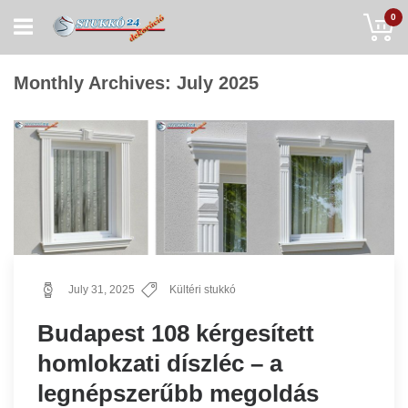
Skip
My
0
to
Content
Monthly Archives: July 2025
July 31, 2025
Kültéri stukkó
Budapest 108 kérgesített
homlokzati díszléc – a
legnépszerűbb megoldás