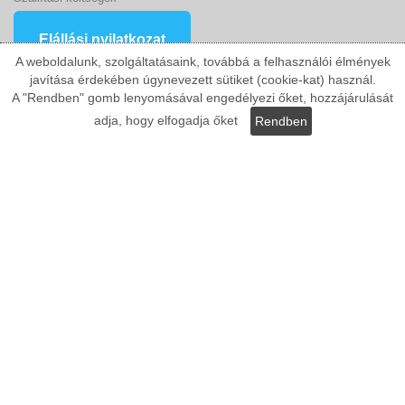
Elállási nyilatkozat
A weboldalunk, szolgáltatásaink, továbbá a felhasználói élmények
javítása érdekében úgynevezett sütiket (cookie-kat) használ.
Kategóriák:
A "Rendben" gomb lenyomásával engedélyezi őket, hozzájárulását
adja, hogy elfogadja őket
Rendben
Kültéri stukkó
LED stukkó
Beltéri stukkó
Oszlop
LED webáruház
Egyedi stukkó
Stukkó dekoráció