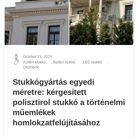
October 21, 2024
Kültéri stukkó
,
Beltéri stukkó
,
LED stukkó
,
Oszlopok
Stukkógyártás egyedi
méretre: kérgesített
polisztirol stukkó a történelmi
műemlékek
homlokzatfelújításához