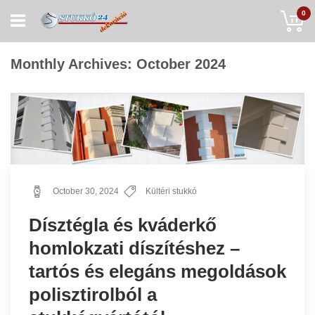
Skip
My
0
to
Content
Monthly Archives: October 2024
October 30, 2024
Kültéri stukkó
Dísztégla és kváderkő
homlokzati díszítéshez –
tartós és elegáns megoldások
polisztirolból a