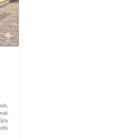
nek,
lnak
újra
ndik