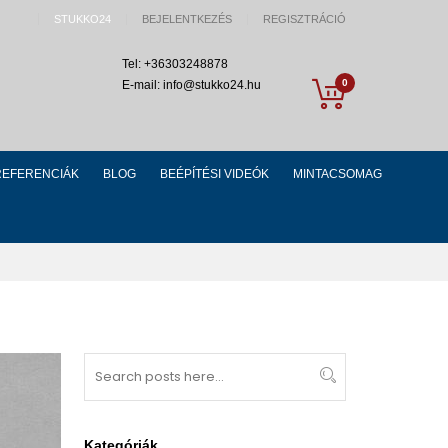
STUKKO24
BEJELENTKEZÉS
REGISZTRÁCIÓ
Tel: +36303248878
My Cart
0
E-mail: info@stukko24.hu
REFERENCIÁK
BLOG
BEÉPÍTÉSI VIDEÓK
MINTACSOMAG
Search
Search
Kategóriák