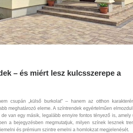
ek – és miért lesz kulcsszerepe a
em csupán „külső burkolat” – hanem az otthon karakteré
sabb meghatározó eleme. A színtrendek egyértelműen elmozdu
de van egy másik, legalább ennyire fontos tényező is, amely 
Ebben a bejegyzésben megmutatjuk, milyen színek lesznek tre
 kiemelni és prémium szintre emelni a homlokzat megjelenését.