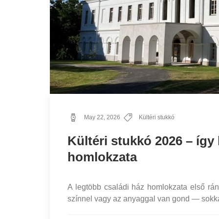
May 22, 2026
Kültéri stukkó
Kültéri stukkó 2026 – így 
homlokzata
A legtöbb családi ház homlokzata első rán
színnel vagy az anyaggal van gond — sokkal