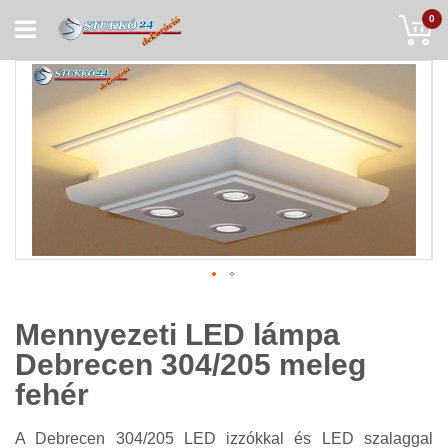
Skip
My
0
to
Content
Mennyezeti LED lámpa
Debrecen 304/205 meleg
fehér
A Debrecen 304/205 LED izzókkal és LED szalaggal