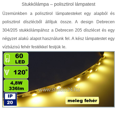
Stukkólámpa – polisztirol lámpatest
Üzemünkben a polisztirol lámpatesteket egy alapból és
polisztirol díszlécből állítjuk össze. A design Debrecen
304/205 stukkólámpához a Debrecen 205 díszlécet és egy
négyzet alakú alapot használunk fel. A kész lámpatestet egy
vízbázisú fehér festékkel festjük le.