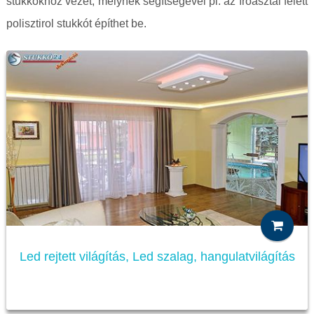
stukkókhoz vezet, melynek segítségével pl. az íróasztal felett
polisztirol stukkót építhet be.
Led rejtett világítás, Led szalag, hangulatvilágítás