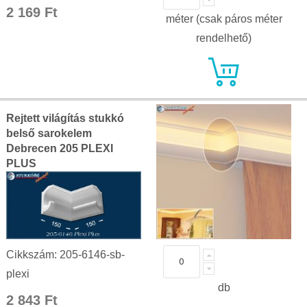
2 169 Ft
méter (csak páros méter
rendelhető)
Rejtett világítás stukkó
belső sarokelem
Debrecen 205 PLEXI
PLUS
Cikkszám: 205-6146-sb-
plexi
db
2 843 Ft