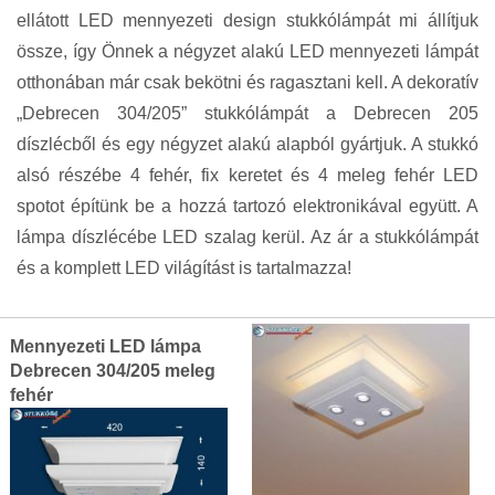
ellátott LED mennyezeti design stukkólámpát mi állítjuk
össze, így Önnek a négyzet alakú LED mennyezeti lámpát
otthonában már csak bekötni és ragasztani kell. A dekoratív
„Debrecen 304/205” stukkólámpát a Debrecen 205
díszlécből és egy négyzet alakú alapból gyártjuk. A stukkó
alsó részébe 4 fehér, fix keretet és 4 meleg fehér LED
spotot építünk be a hozzá tartozó elektronikával együtt. A
lámpa díszlécébe LED szalag kerül. Az ár a stukkólámpát
és a komplett LED világítást is tartalmazza!
Grouped
Mennyezeti LED lámpa
product
Debrecen 304/205 meleg
items
fehér