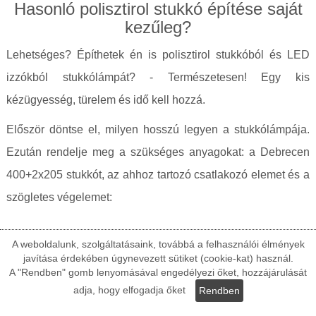
Hasonló polisztirol stukkó építése saját
kezűleg?
Lehetséges? Építhetek én is polisztirol stukkóból és LED
izzókból stukkólámpát? - Természetesen! Egy kis
kézügyesség, türelem és idő kell hozzá.
Először döntse el, milyen hosszú legyen a stukkólámpája.
Ezután rendelje meg a szükséges anyagokat: a Debrecen
400+2x205 stukkót, az ahhoz tartozó csatlakozó elemet és a
szögletes végelemet:
A weboldalunk, szolgáltatásaink, továbbá a felhasználói élmények
javítása érdekében úgynevezett sütiket (cookie-kat) használ.
A "Rendben" gomb lenyomásával engedélyezi őket, hozzájárulását
adja, hogy elfogadja őket
Rendben