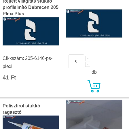
Rejtett világítás stukkó
profilsimító Debrecen 205
Plexi Plus
Cikkszám: 205-6146-ps-
plexi
db
41 Ft
Polisztirol stukkó
ragasztó