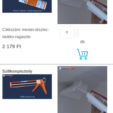
Cikkszám: mester-diszlec-
stukko-ragaszto
db
2 179 Ft
Szilikonpisztoly