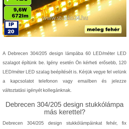
A Debrecen 304/205 design lámpába 60 LED/méter LED
szalagot építünk be. Igény esetén Ön kérheti erősebb, 120
LED/méter LED szalag beépítését is. Kérjük vegye fel velünk
a kapcsolatot telefonon vagy emailben és jelezze
változtatási igényét kollegánknak.
Debrecen 304/205 design stukkólámpa
más kerettel?
Debrecen 304/205 design stukkólámpáinkat fehér, fix