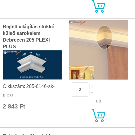
Rejtett világítás stukkó
külső sarokelem
Debrecen 205 PLEXI
PLUS
Cikkszám: 205-6146-sk-
plexi
db
2 843 Ft