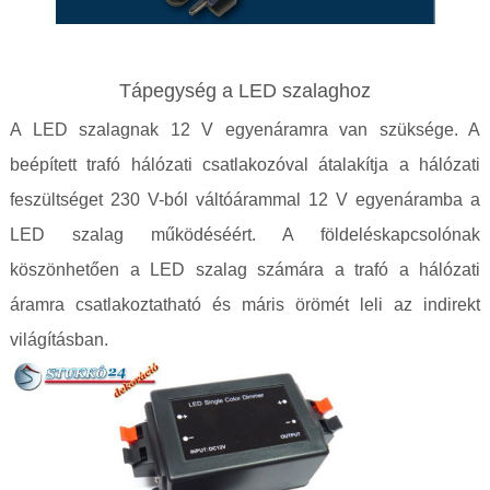
Tápegység a LED szalaghoz
A LED szalagnak 12 V egyenáramra van szüksége. A
beépített trafó hálózati csatlakozóval átalakítja a hálózati
feszültséget 230 V-ból váltóárammal 12 V egyenáramba a
LED szalag működéséért. A földeléskapcsolónak
köszönhetően a LED szalag számára a trafó a hálózati
áramra csatlakoztatható és máris örömét leli az indirekt
világításban.