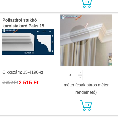
Polisztirol stukkó
karnistakaró Paks 15
Cikkszám: 15-4190-kt
Special
2 515 Ft
2 958 Ft
méter (csak páros méter
Price
rendelhető)