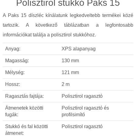
Polisztirol stukkó Paks 15
A Paks 15 díszléc kínálatunk legkedveltebb termékei közé
tartozik. A következő táblázatban a legfontosabb
információkat találja a polisztirol stukkóhoz.
Anyag:
XPS alapanyag
Magasság:
130 mm
Mélység:
121 mm
Hossz:
2 m
Ragasztás fajtája:
Polisztirol ragasztó
Átmenetek közötti
Polisztirol ragasztó és
fugák:
profilsimító
Stukkó és fal közötti
Polisztirol ragasztó
átmenet: