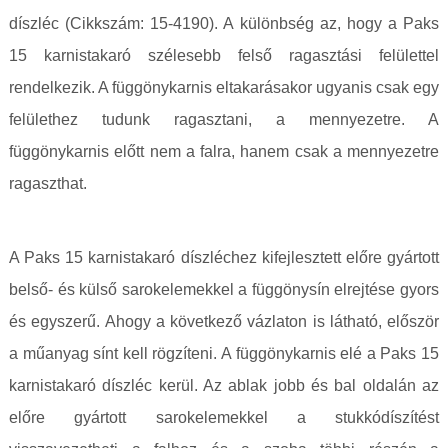
díszléc (Cikkszám: 15-4190). A különbség az, hogy a Paks
15 karnistakaró szélesebb felső ragasztási felülettel
rendelkezik. A függönykarnis eltakarásakor ugyanis csak egy
felülethez tudunk ragasztani, a mennyezetre. A
függönykarnis előtt nem a falra, hanem csak a mennyezetre
ragaszthat.
A Paks 15 karnistakaró díszléchez kifejlesztett előre gyártott
belső- és külső sarokelemekkel a függönysín elrejtése gyors
és egyszerű. Ahogy a következő vázlaton is látható, először
a műanyag sínt kell rögzíteni. A függönykarnis elé a Paks 15
karnistakaró díszléc kerül. Az ablak jobb és bal oldalán az
előre gyártott sarokelemekkel a stukkódíszítést