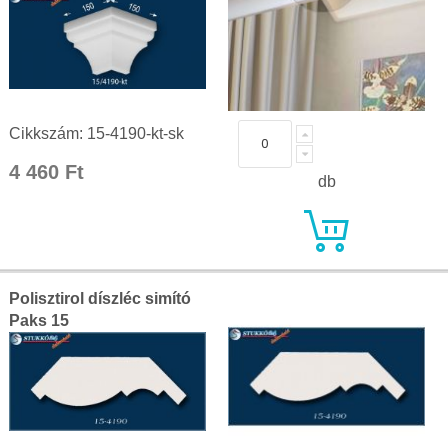
Cikkszám: 15-4190-kt-sk
4 460 Ft
db
Polisztirol díszléc simító
Paks 15