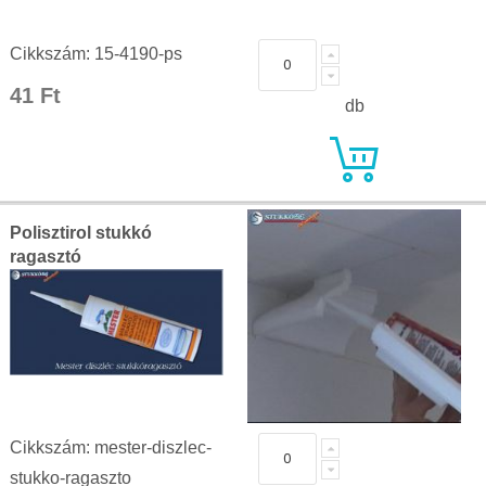
Cikkszám: 15-4190-ps
41 Ft
db
Polisztirol stukkó
ragasztó
Cikkszám: mester-diszlec-
stukko-ragaszto