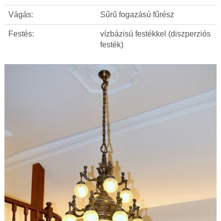
Vágás:
Sűrű fogazású fűrész
Festés:
vízbázisú festékkel (diszperziós
festék)