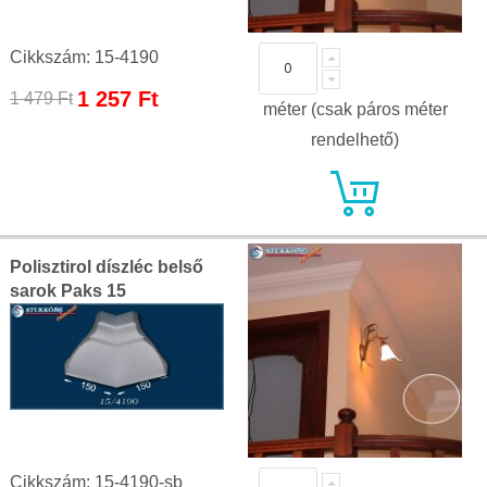
Cikkszám: 15-4190
Special
1 257 Ft
1 479 Ft
méter (csak páros méter
Price
rendelhető)
Polisztirol díszléc belső
sarok Paks 15
Cikkszám: 15-4190-sb