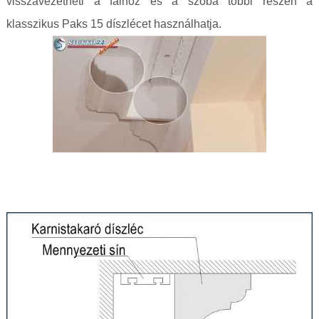
visszavezetheti a falhoz és a szoba többi részén a
klasszikus Paks 15 díszlécet használhatja.