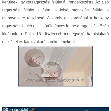
kerülnek. Így két ragasztási felület áll rendelkezésre. Az alsó
ragasztási felület a falra, a felső ragasztási felület a
mennyezetre rögzíthető. A karnis eltakarásánál a keskeny
ragasztási felület miatt körülményes lenne a ragasztás. Ezért
kínálunk a Paks 15 díszléccel megegyező karnistakaró
díszlécet és karnistakaró sarokelemeket is.