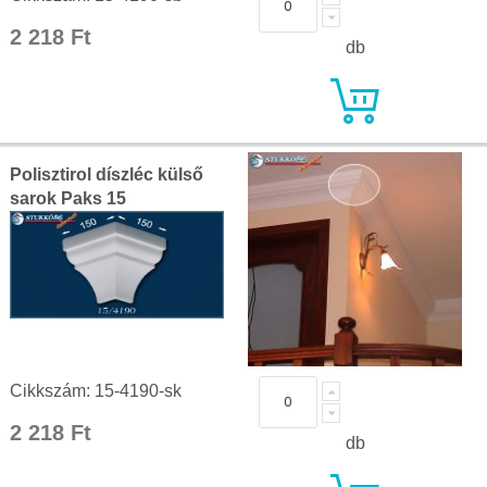
2 218 Ft
db
Polisztirol díszléc külső
sarok Paks 15
Cikkszám: 15-4190-sk
2 218 Ft
db