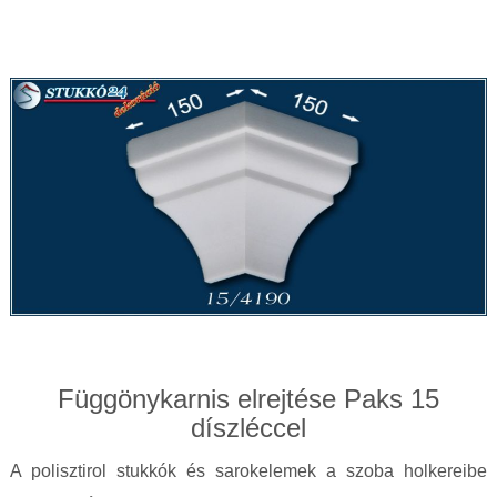
Függönykarnis elrejtése Paks 15
díszléccel
A polisztirol stukkók és sarokelemek a szoba holkereibe