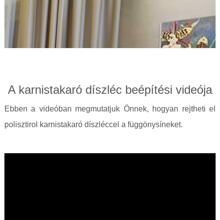
A karnistakaró díszléc beépítési videója
Ebben a videóban megmutatjuk Önnek, hogyan rejtheti el
polisztirol karnistakaró díszléccel a függönysíneket.