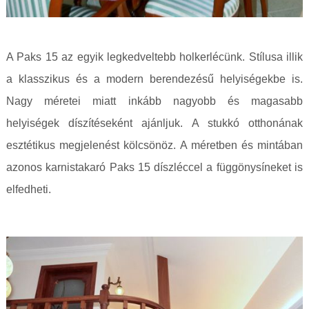
A Paks 15 az egyik legkedveltebb holkerlécünk. Stílusa illik
a klasszikus és a modern berendezésű helyiségekbe is.
Nagy méretei miatt inkább nagyobb és magasabb
helyiségek díszítéseként ajánljuk. A stukkó otthonának
esztétikus megjelenést kölcsönöz. A méretben és mintában
azonos karnistakaró Paks 15 díszléccel a függönysíneket is
elfedheti.