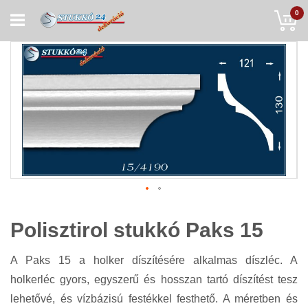
Skip
My
0
to
Content
Polisztirol stukkó Paks 15
A Paks 15 a holker díszítésére alkalmas díszléc. A
holkerléc gyors, egyszerű és hosszan tartó díszítést tesz
lehetővé, és vízbázisú festékkel festhető. A méretben és