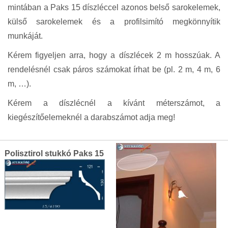
mintában a Paks 15 díszléccel azonos belső sarokelemek,
külső sarokelemek és a profilsimító megkönnyítik
munkáját.
Kérem figyeljen arra, hogy a díszlécek 2 m hosszúak. A
rendelésnél csak páros számokat írhat be (pl. 2 m, 4 m, 6
m, …).
Kérem a díszlécnél a kívánt méterszámot, a
kiegészítőelemeknél a darabszámot adja meg!
Grouped
Polisztirol stukkó Paks 15
product
items