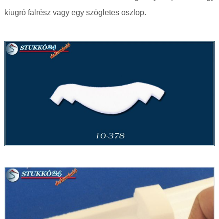
kiugró falrész vagy egy szögletes oszlop.