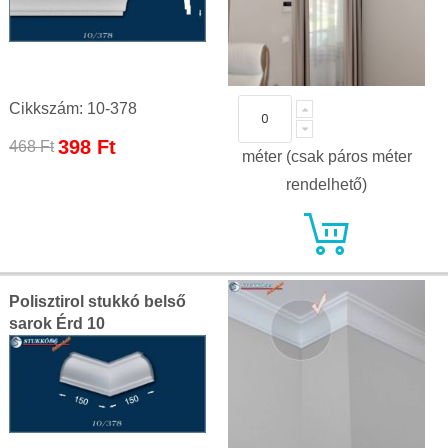
Cikkszám: 10-378
Special
398 Ft
468 Ft
méter (csak páros méter
Price
rendelhető)
Polisztirol stukkó belső
sarok Érd 10