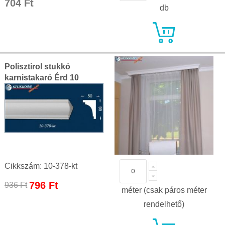
704 Ft
db
Polisztirol stukkó
karnistakaró Érd 10
Cikkszám: 10-378-kt
Special
796 Ft
936 Ft
méter (csak páros méter
Price
rendelhető)