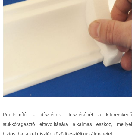
Profilsimító: a díszlécek illesztésénél a kitüremkedő
stukkóragasztó eltávolítására alkalmas eszköz, mellyel
biztosíthatja két díszléc közötti esztétikus átmenetet.