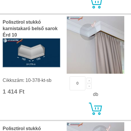
Polisztirol stukkó
karnistakaró belső sarok
Érd 10
Cikkszám: 10-378-kt-sb
1 414 Ft
db
Polisztirol stukkó