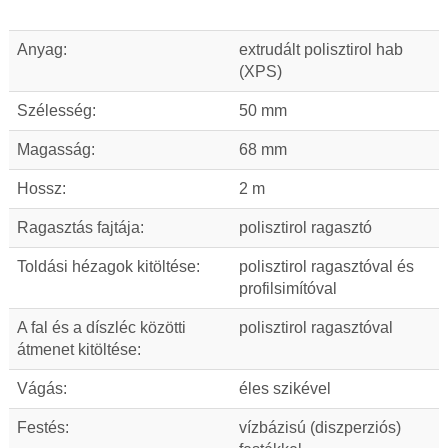
Anyag:
extrudált polisztirol hab
(XPS)
Szélesség:
50 mm
Magasság:
68 mm
Hossz:
2 m
Ragasztás fajtája:
polisztirol ragasztó
Toldási hézagok kitöltése:
polisztirol ragasztóval és
profilsimítóval
A fal és a díszléc közötti
polisztirol ragasztóval
átmenet kitöltése:
Vágás:
éles szikével
Festés:
vízbázisú (diszperziós)