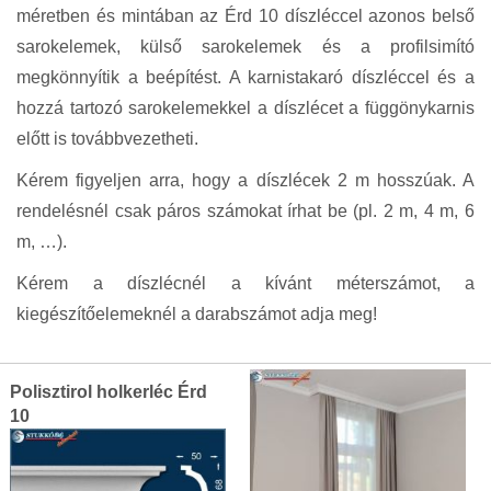
méretben és mintában az Érd 10 díszléccel azonos belső
sarokelemek, külső sarokelemek és a profilsimító
megkönnyítik a beépítést. A karnistakaró díszléccel és a
hozzá tartozó sarokelemekkel a díszlécet a függönykarnis
előtt is továbbvezetheti.
Kérem figyeljen arra, hogy a díszlécek 2 m hosszúak. A
rendelésnél csak páros számokat írhat be (pl. 2 m, 4 m, 6
m, …).
Kérem a díszlécnél a kívánt méterszámot, a
kiegészítőelemeknél a darabszámot adja meg!
Grouped
Polisztirol holkerléc Érd
product
10
items