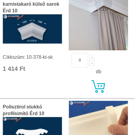
karnistakaró külső sarok
Érd 10
Cikkszám: 10-378-kt-sk
1 414 Ft
db
Polisztirol stukkó
profilsimító Érd 10