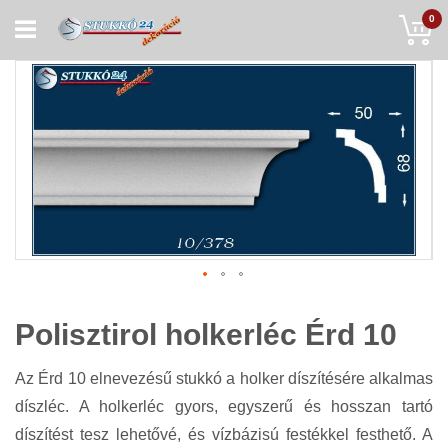
Skip
My
0
to
Content
Polisztirol holkerléc Érd 10
Az Érd 10 elnevezésű stukkó a holker díszítésére alkalmas
díszléc. A holkerléc gyors, egyszerű és hosszan tartó
díszítést tesz lehetővé, és vízbázisú festékkel festhető. A