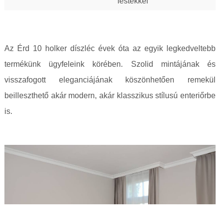
festékkel
Az Érd 10 holker díszléc évek óta az egyik legkedveltebb
termékünk ügyfeleink körében. Szolid mintájának és
visszafogott eleganciájának köszönhetően remekül
beilleszthető akár modern, akár klasszikus stílusú enteriőrbe
is.