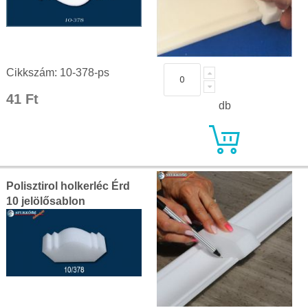
Cikkszám: 10-378-ps
41 Ft
db
Polisztirol holkerléc Érd
10 jelölősablon