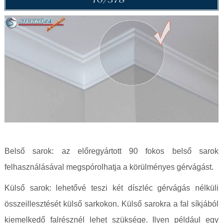
Belső sarok: az előregyártott 90 fokos belső sarok
felhasználásával megspórolhatja a körülményes gérvágást.
Külső sarok: lehetővé teszi két díszléc gérvágás nélküli
összeillesztését külső sarkokon. Külső sarokra a fal síkjából
kiemelkedő falrésznél lehet szüksége. Ilyen például egy