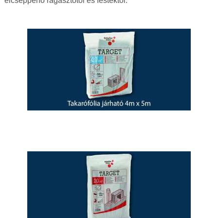
elcseppenő ragasztótól és festéktől.