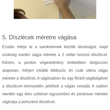
5. Díszlécek méretre vágása
Ezután mérje le a sarokelemek közötti távolságot, majd
szükség esetén vágja méretre a 2 méter hosszú díszlécet.
Kérem, a pontos végeredmény érdekében dolgozzon
alaposan, mérjen inkább többször, és csak utána vágja
méretre a díszlécet. A vágósablon és egy filctoll segítségével
a díszlécen könnyedén jelölheti a vágás vonalát. A sablon
mentén egy éles szikével egyszerűen és pontosan méretre
vághatja a polisztirol díszlécet.