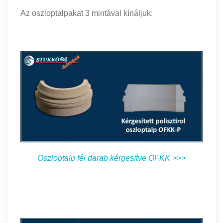
Az oszloptalpakat 3 mintával kínáljuk:
Oszloptalp fél darab kérgesítve OFKK >>>