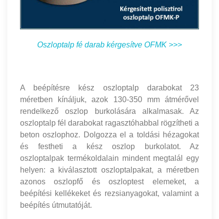
Oszloptalp fé darab kérgesítve OFMK >>>
A beépítésre kész oszloptalp darabokat 23
méretben kínáljuk, azok 130-350 mm átmérővel
rendelkező oszlop burkolására alkalmasak. Az
oszloptalp fél darabokat ragasztóhabbal rögzítheti a
beton oszlophoz. Dolgozza el a toldási hézagokat
és festheti a kész oszlop burkolatot. Az
oszloptalpak termékoldalain mindent megtalál egy
helyen: a kiválasztott oszloptalpakat, a méretben
azonos oszlopfő és oszloptest elemeket, a
beépítési kellékeket és rezsianyagokat, valamint a
beépítés útmutatóját.