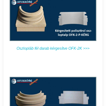
Oszlopláb fél darab kérgesítve OFK-2K >>>