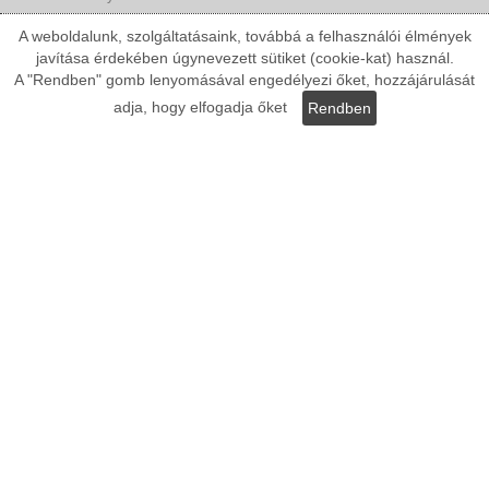
Fizetési módok
A weboldalunk, szolgáltatásaink, továbbá a felhasználói élmények
javítása érdekében úgynevezett sütiket (cookie-kat) használ.
Szállítási költségek
A "Rendben" gomb lenyomásával engedélyezi őket, hozzájárulását
adja, hogy elfogadja őket
Elállási nyilatkozat
Rendben
Kategóriák:
Kültéri stukkó
LED stukkó
Beltéri stukkó
Oszlop
LED webáruház
Egyedi stukkó
Stukkó dekoráció