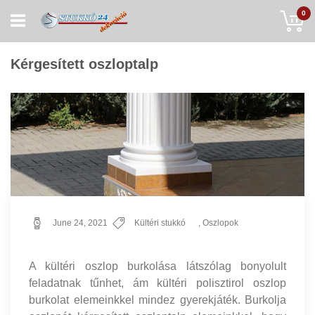
Skip
My
0
to
Content
Kérgesített oszloptalp
June 24, 2021
Kültéri stukkó
,
Oszlopok
A kültéri oszlop burkolása látszólag bonyolult
feladatnak tűnhet, ám kültéri polisztirol oszlop
burkolat elemeinkkel mindez gyerekjáték. Burkolja