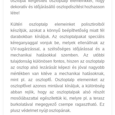
oszlopát kérgesített oszloptalp elemeinkkel, hogy
dekoratív és időjárásálló oszlopdíszítést hozhasson
létre!
Kültéri oszloptalp elemeinket polisztirolból
készítjük, azokat a könnyű beépíthetőség miatt fél
darabokban kínáljuk. Az oszloptalpakat speciális
kéreganyaggal vonjuk be, melyek ellenállnak az
UV-sugárzással, a szélsőséges időjárással és a
mechanikai hatásokkal szemben. Az utóbbi
tulajdonság különösen fontos, hiszen az oszloptalp
az oszlop alsó lezárását képezi és jóval nagyobb
mértékben van kitéve a mechanikai hatásoknak,
mint pl. az oszlopfő. Oszloptalp elemeinket az
oszlopfővel azonos mintával kínáljuk, a különbség
abban rejlik, hogy az oszloptalpak alsó részét
mosólábazattal egészítettük ki, melyre pl. a terasz
burkolatával megegyező csempe ragasztható. Ez
plusz védelmet nyújt oszlopának.